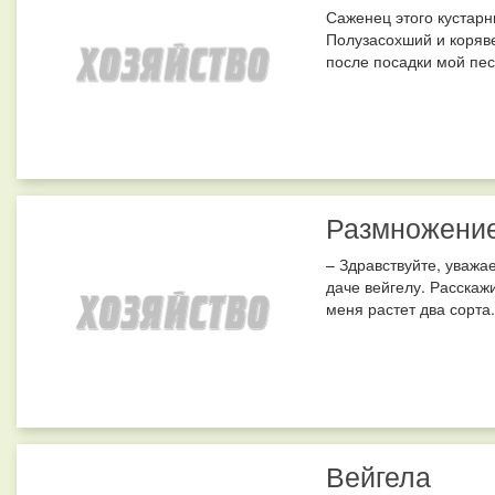
Саженец этого кустарн
Полузасохший и коряве
после посадки мой пес
Размножение
– Здравствуйте, уважа
даче вейгелу. Расскаж
меня растет два сорта.
Вейгела