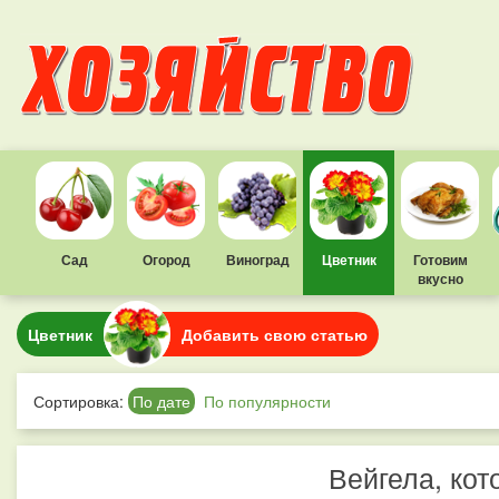
Сад
Огород
Виноград
Цветник
Готовим
вкусно
Цветник
Добавить свою статью
Сортировка:
По дате
По популярности
Вейгела, кот