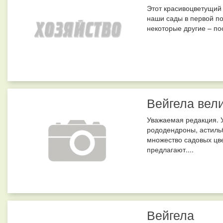
Этот красивоцветущий
наши сады в первой по
некоторые другие – по
Вейгела вел
Уважаемая редакция. У
рододендроны, астильб
множество садовых цве
предлагают....
Вейгела