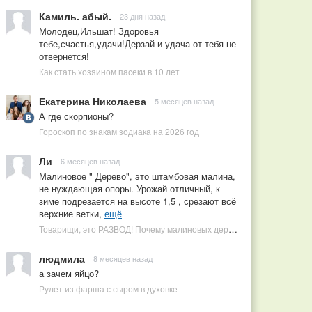
Камиль. абый.
23 дня назад
Молодец,Ильшат! Здоровья
тебе,счастья,удачи!Дерзай и удача от тебя не
отвернется!
Как стать хозяином пасеки в 10 лет
Екатерина Николаева
5 месяцев назад
А где скорпионы?
Гороскоп по знакам зодиака на 2026 год
Ли
6 месяцев назад
Малиновое " Дерево", это штамбовая малина,
не нуждающая опоры. Урожай отличный, к
зиме подрезается на высоте 1,5 , срезают всё
верхние ветки,
ещё
Товарищи, это РАЗВОД! Почему малиновых деревьев не бывает, или Как ушлые продавцы наживаются на мечтах садоводов
людмила
8 месяцев назад
а зачем яйцо?
Рулет из фарша с сыром в духовке