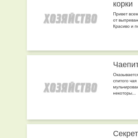
корки
Привет всем
от выпреван
Красиво и п
Чаепит
Оказывается
спитого чая
мульчирован
некоторы...
Секрет