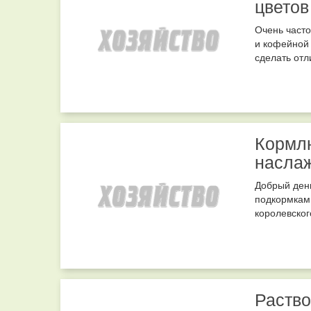
цветов
Очень часто
и кофейной 
сделать отл
Кормлю
насла
Добрый день
подкормкам 
королевского
Раство