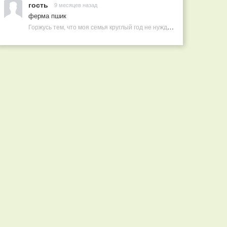
гость
9 месяцев назад
ферма пшик
Горжусь тем, что моя семья круглый год не нуждается в покупных витаминах