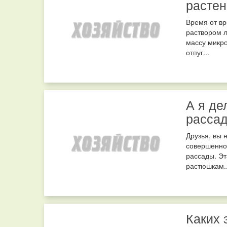
растен
Время от в
раствором л
массу микро
отпуг...
А я де
рассад
Друзья, вы 
совершенно 
рассады. Э
растюшкам..
Каких 