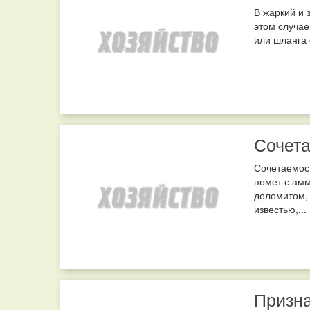
В жаркий и 
этом случае
или шланга с
Сочета
Сочетаемост
помет с амм
доломитом,
известью,...
Призна