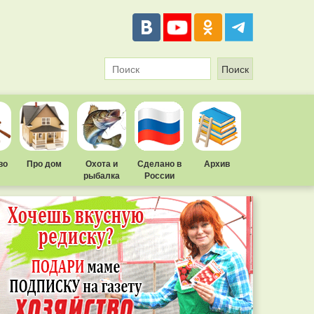
во
Про дом
Охота и
Сделано в
Архив
рыбалка
России