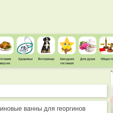
Готовим
Здоровье
Ветеринар
Звездная
Для души
Общест
вкусно
гостиная
иновые ванны для георгинов