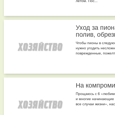
летом. Пос...
Уход за пио
полив, обрез
Чтобы пионы в следую
нужно угодить несложн
поврежденные, пожелте
На компроми
Прощаюсь с 6 «любимц
и многие начинающие 
все случаи жизни», нас