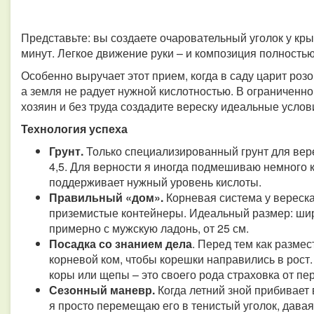
Представьте: вы создаете очаровательный уголок у кры
минут. Легкое движение руки – и композиция полность
Особенно выручает этот прием, когда в саду царит розо
а земля не радует нужной кислотностью. В ограниченн
хозяин и без труда создадите вереску идеальные усло
Технология успеха
Грунт.
Только специализированный грунт для вере
4,5. Для верности я иногда подмешиваю немного 
поддерживает нужный уровень кислоты.
Правильный «дом».
Корневая система у вереск
приземистые контейнеры. Идеальный размер: шири
примерно с мужскую ладонь, от 25 см.
Посадка со знанием дела
. Перед тем как разме
корневой ком, чтобы корешки направились в рост.
коры или щепы – это своего рода страховка от пе
Сезонный маневр.
Когда летний зной прибивает 
я просто перемещаю его в тенистый уголок, дава