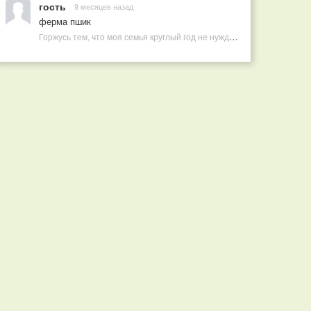
гость
9 месяцев назад
ферма пшик
Горжусь тем, что моя семья круглый год не нуждается в покупных витаминах