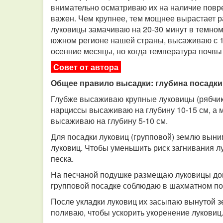
внимательно осматриваю их на наличие повре
важен. Чем крупнее, тем мощнее вырастает р
луковицы замачиваю на 20-30 минут в темном
южном регионе нашей страны, высаживаю с 15
осенние месяцы, но когда температура почвы 
Совет от автора
Общее правило высадки: глубина посадки 
Глубже высаживаю крупные луковицы (рябчики,
нарциссы высаживаю на глубину 10-15 см, а м
высаживаю на глубину 5-10 см.
Для посадки луковиц (групповой) землю выни
луковиц. Чтобы уменьшить риск загнивания лу
песка.
На песчаной подушке размещаю луковицы дон
групповой посадке соблюдаю в шахматном пор
После укладки луковиц их засыпаю вынутой зе
поливаю, чтобы ускорить укоренение луковиц