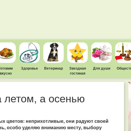
Готовим
Здоровье
Ветеринар
Звездная
Для души
Общест
вкусно
гостиная
 летом, а осенью
х цветов: неприхотливые, они радуют своей
сень, особо уделяю вниманию месту, выбору