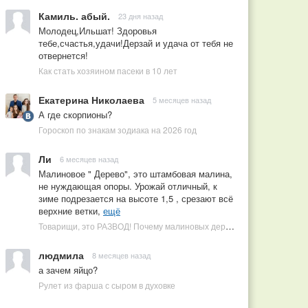
Камиль. абый.
23 дня назад
Молодец,Ильшат! Здоровья
тебе,счастья,удачи!Дерзай и удача от тебя не
отвернется!
Как стать хозяином пасеки в 10 лет
Екатерина Николаева
5 месяцев назад
А где скорпионы?
Гороскоп по знакам зодиака на 2026 год
Ли
6 месяцев назад
Малиновое " Дерево", это штамбовая малина,
не нуждающая опоры. Урожай отличный, к
зиме подрезается на высоте 1,5 , срезают всё
верхние ветки,
ещё
Товарищи, это РАЗВОД! Почему малиновых деревьев не бывает, или Как ушлые продавцы наживаются на мечтах садоводов
людмила
8 месяцев назад
а зачем яйцо?
Рулет из фарша с сыром в духовке