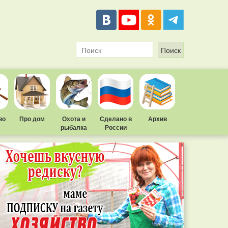
во
Про дом
Охота и
Сделано в
Архив
рыбалка
России