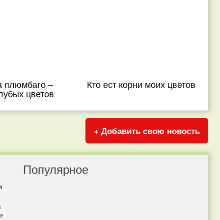
а плюмбаго –
Кто ест корни моих цветов
лубых цветов
+ Добавить свою новость
Популярное
и
я
бе