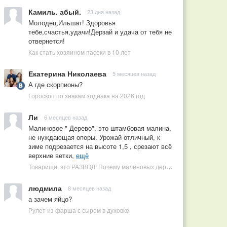
Камиль. абый.
23 дня назад
Молодец,Ильшат! Здоровья
тебе,счастья,удачи!Дерзай и удача от тебя не
отвернется!
Как стать хозяином пасеки в 10 лет
Екатерина Николаева
5 месяцев назад
А где скорпионы?
Гороскоп по знакам зодиака на 2026 год
Ли
6 месяцев назад
Малиновое " Дерево", это штамбовая малина,
не нуждающая опоры. Урожай отличный, к
зиме подрезается на высоте 1,5 , срезают всё
верхние ветки,
ещё
Товарищи, это РАЗВОД! Почему малиновых деревьев не бывает, или Как ушлые продавцы наживаются на мечтах садоводов
людмила
8 месяцев назад
а зачем яйцо?
Рулет из фарша с сыром в духовке