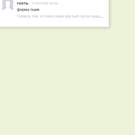
гость
9 месяцев назад
ферма пшик
Горжусь тем, что моя семья круглый год не нуждается в покупных витаминах