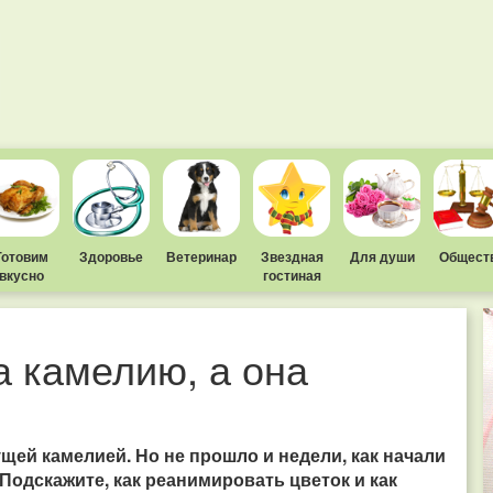
Готовим
Здоровье
Ветеринар
Звездная
Для души
Общест
вкусно
гостиная
а камелию, а она
щей камелией. Но не прошло и недели, как начали
 Подскажите, как реанимировать цветок и как