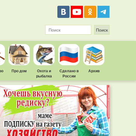
во
Про дом
Охота и
Сделано в
Архив
рыбалка
России