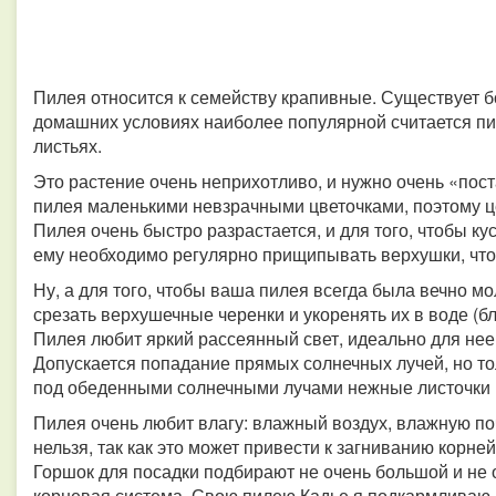
Пилея относится к семейству крапивные. Существует бо
домашних условиях наиболее популярной считается пи
листьях.
Это растение очень неприхотливо, и нужно очень «пост
пилея маленькими невзрачными цветочками, поэтому це
Пилея очень быстро разрастается, и для того, чтобы ку
ему необходимо регулярно прищипывать верхушки, что
Ну, а для того, чтобы ваша пилея всегда была вечно м
срезать верхушечные черенки и укоренять их в воде (бл
Пилея любит яркий рассеянный свет, идеально для нее
Допускается попадание прямых солнечных лучей, но тол
под обеденными солнечными лучами нежные листочки п
Пилея очень любит влагу: влажный воздух, влажную по
нельзя, так как это может привести к загниванию корн
Горшок для посадки подбирают не очень большой и не о
корневая система. Свою пилею Кадье я подкармливаю