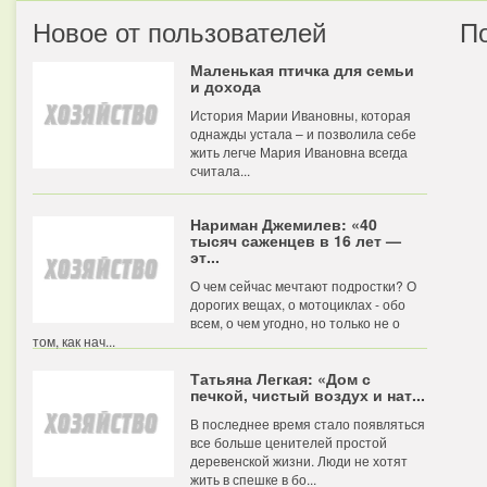
Новое от пользователей
П
Маленькая птичка для семьи
и дохода
История Марии Ивановны, которая
однажды устала – и позволила себе
жить легче Мария Ивановна всегда
считала...
Нариман Джемилев: «40
тысяч саженцев в 16 лет —
эт...
О чем сейчас мечтают подростки? О
дорогих вещах, о мотоциклах - обо
всем, о чем угодно, но только не о
том, как нач...
Татьяна Легкая: «Дом с
печкой, чистый воздух и нат...
В последнее время стало появляться
все больше ценителей простой
деревенской жизни. Люди не хотят
жить в спешке в бо...