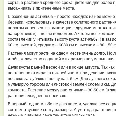
сорта, а растения среднего срока цветения для более
высаживать в притененные места.
В озеленении астильба – просто находка: из нее можно
беседки, использовать в качестве солитерного растения
пологом деревьев, в композиции с другими многолетник
папоротником) − возле водоемов. А чтобы вся компози
составлении учитывать высоту куста астильбы ( в завис
60 см высотой, средним – 6080 см и высоким – 80-150 с
Растения могут расти на одном месте очень долго. Но л
чтобы количество соцветий и их размер не уменьшалис
Делю кусты ранней весной или в конце августа. Так ка
постепенно отмирая в нижней части, при делении нижн
посадке заглубляю в почву на 4-5 см. Для лучшего сох
мульчирую торфом или листовой землей слоем 3 см. Д
компоста. Растение между растениями – 30-50 см (в за
растения ежедневно поливаю.
В первый год астильбе не даю цвести, удаляю все соцв
соответствующие сорту размеры. А уж тогда растение п
нежным сиянием даже тенистые уголки сада.