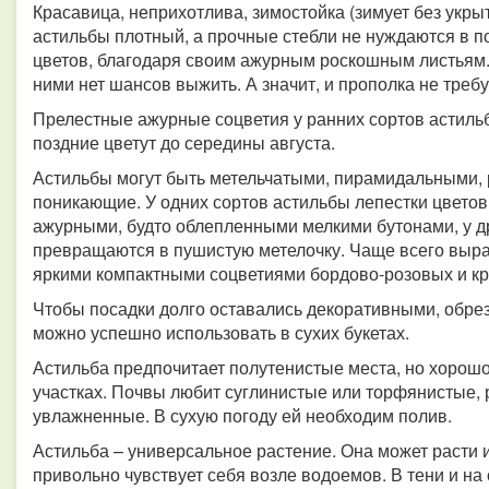
Красавица, неприхотлива, зимостойка (зимует без укрыти
астильбы плотный, а прочные стебли не нуждаются в по
цветов, благодаря своим ажурным роскошным листьям. 
ними нет шансов выжить. А значит, и прополка не требу
Прелестные ажурные соцветия у ранних сортов астильб
поздние цветут до середины августа.
Астильбы могут быть метельчатыми, пирамидальными,
поникающие. У одних сортов астильбы лепестки цветов
ажурными, будто облепленными мелкими бутонами, у др
превращаются в пушистую метелочку. Чаще всего выр
яркими компактными соцветиями бордово-розовых и кр
Чтобы посадки долго оставались декоративными, обрез
можно успешно использовать в сухих букетах.
Астильба предпочитает полутенистые места, но хорошо
участках. Почвы любит суглинистые или торфянистые,
увлажненные. В сухую погоду ей необходим полив.
Астильба – универсальное растение. Она может расти и
привольно чувствует себя возле водоемов. В тени и н