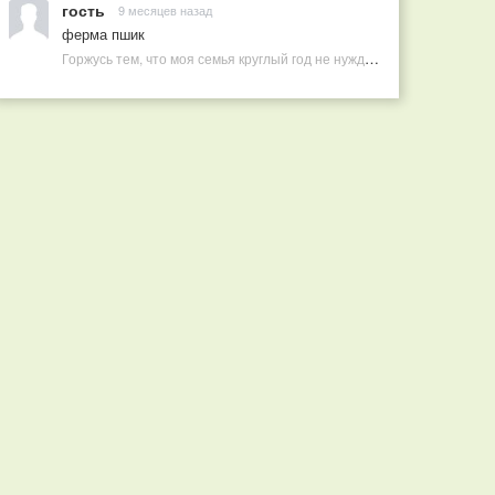
гость
9 месяцев назад
ферма пшик
Горжусь тем, что моя семья круглый год не нуждается в покупных витаминах