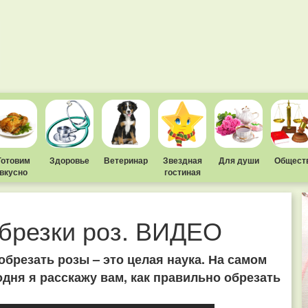
Готовим
Здоровье
Ветеринар
Звездная
Для души
Общест
вкусно
гостиная
брезки роз. ВИДЕО
обрезать розы – это целая наука. На самом
одня я расскажу вам, как правильно обрезать