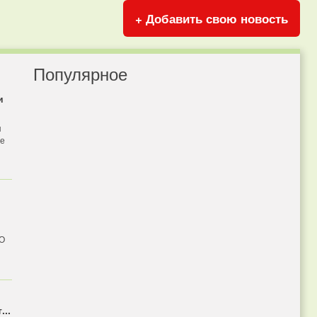
+ Добавить свою новость
Популярное
и
я
бе
 О
...