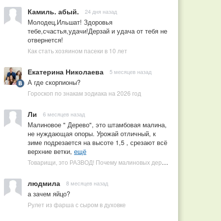
Камиль. абый.
24 дня назад
Молодец,Ильшат! Здоровья
тебе,счастья,удачи!Дерзай и удача от тебя не
отвернется!
Как стать хозяином пасеки в 10 лет
Екатерина Николаева
5 месяцев назад
А где скорпионы?
Гороскоп по знакам зодиака на 2026 год
Ли
6 месяцев назад
Малиновое " Дерево", это штамбовая малина,
не нуждающая опоры. Урожай отличный, к
зиме подрезается на высоте 1,5 , срезают всё
верхние ветки,
ещё
Товарищи, это РАЗВОД! Почему малиновых деревьев не бывает, или Как ушлые продавцы наживаются на мечтах садоводов
людмила
8 месяцев назад
а зачем яйцо?
Рулет из фарша с сыром в духовке