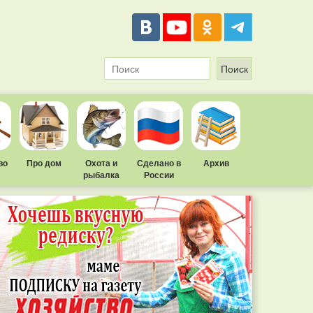
во
Про дом
Охота и
Сделано в
Архив
рыбалка
России