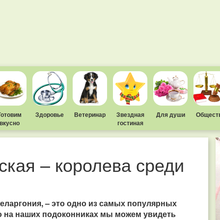
Готовим
Здоровье
Ветеринар
Звездная
Для души
Общест
вкусно
гостиная
ская – королева среди
пеларгония, – это одно из самых популярных
о на наших подоконниках мы можем увидеть