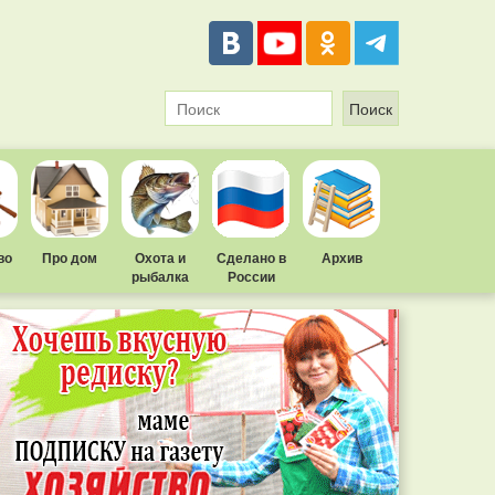
во
Про дом
Охота и
Сделано в
Архив
рыбалка
России