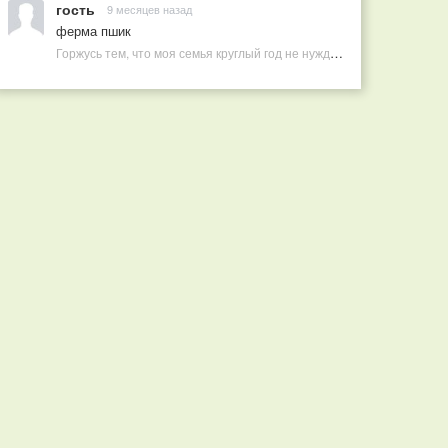
гость
9 месяцев назад
ферма пшик
Горжусь тем, что моя семья круглый год не нуждается в покупных витаминах