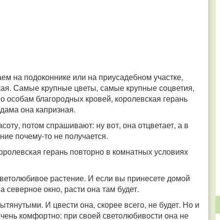
аем на подоконнике или на приусадебном участке,
кая. Самые крупные цветы, самые крупные соцветия,
ено особам благородных кровей, королевская герань
 дама она капризная.
соту, потом спрашивают: ну вот, она отцветает, а в
ие почему-то не получается.
оролевская герань повторно в комнатных условиях
светолюбивое растение. И если вы принесете домой
 северное окно, расти она там будет.
ытянутыми. И цвести она, скорее всего, не будет. Но и
очень комфортно: при своей светолюбивости она не