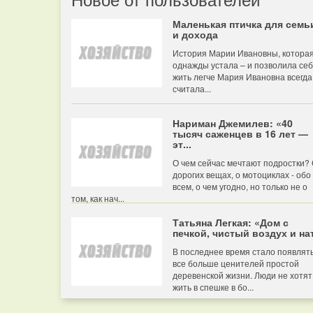
Маленькая птичка для семь
и дохода
История Марии Ивановны, котора
однажды устала – и позволила се
жить легче Мария Ивановна всегда
считала...
Нариман Джемилев: «40
тысяч саженцев в 16 лет —
эт...
О чем сейчас мечтают подростки?
дорогих вещах, о мотоциклах - обо
всем, о чем угодно, но только не о
том, как нач...
Татьяна Легкая: «Дом с
печкой, чистый воздух и нат
В последнее время стало появлят
все больше ценителей простой
деревенской жизни. Люди не хотят
жить в спешке в бо...