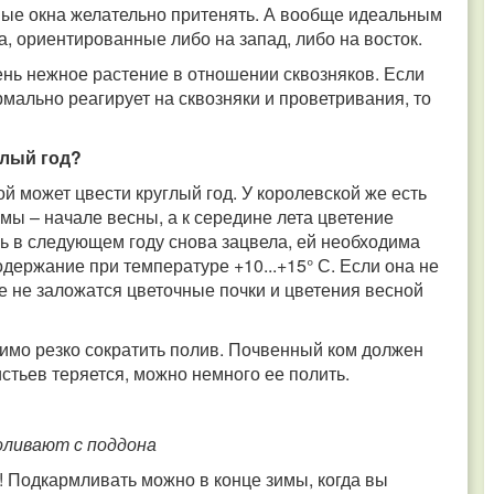
ые окна желательно притенять. А вообще идеальным
, ориентированные либо на запад, либо на восток.
нь нежное растение в отношении сквозняков. Если
рмально реагирует на сквозняки и проветривания, то
глый год?
й может цвести круглый год. У королевской же есть
имы – начале весны, а к середине лета цветение
ань в следующем году снова зацвела, ей необходима
держание при температуре +10...+15° С. Если она не
ее не заложатся цветочные почки и цветения весной
мо резко сократить полив. Почвенный ком должен
истьев теряется, можно немного ее полить.
поливают с поддона
одкармливать можно в конце зимы, когда вы