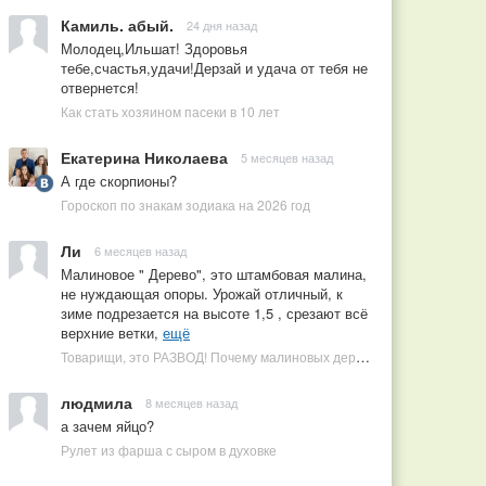
Камиль. абый.
24 дня назад
Молодец,Ильшат! Здоровья
тебе,счастья,удачи!Дерзай и удача от тебя не
отвернется!
Как стать хозяином пасеки в 10 лет
Екатерина Николаева
5 месяцев назад
А где скорпионы?
Гороскоп по знакам зодиака на 2026 год
Ли
6 месяцев назад
Малиновое " Дерево", это штамбовая малина,
не нуждающая опоры. Урожай отличный, к
зиме подрезается на высоте 1,5 , срезают всё
верхние ветки,
ещё
Товарищи, это РАЗВОД! Почему малиновых деревьев не бывает, или Как ушлые продавцы наживаются на мечтах садоводов
людмила
8 месяцев назад
а зачем яйцо?
Рулет из фарша с сыром в духовке