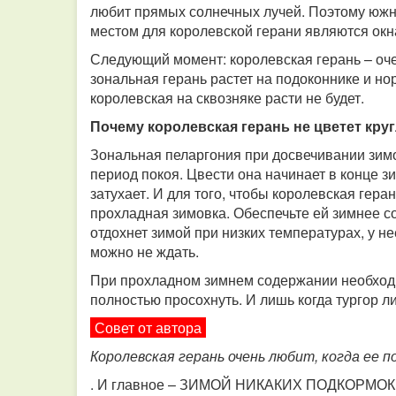
любит прямых солнечных лучей. Поэтому южн
местом для королевской герани являются окна
Следующий момент: королевская герань – оче
зональная герань растет на подоконнике и но
королевская на сквозняке расти не будет.
Почему королевская герань не цветет кру
Зональная пеларгония при досвечивании зимо
период покоя. Цвести она начинает в конце з
затухает. И для того, чтобы королевская гер
прохладная зимовка. Обеспечьте ей зимнее со
отдохнет зимой при низких температурах, у н
можно не ждать.
При прохладном зимнем содержании необходи
полностью просохнуть. И лишь когда тургор л
Совет от автора
Королевская герань очень любит, когда ее 
. И главное – ЗИМОЙ НИКАКИХ ПОДКОРМОК! П