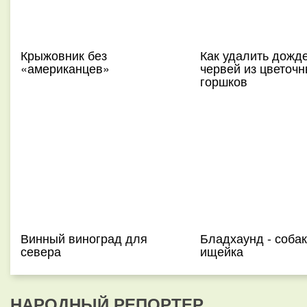
Крыжовник без
Как удалить дожд
«американцев»
червей из цветоч
горшков
Винный виноград для
Бладхаунд - собак
севера
ищейка
НАРОДНЫЙ РЕПОРТЕР