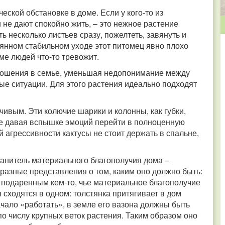
еской обстановке в доме. Если у кого-то из
 не дают спокойно жить, – это нежное растение
ь несколько листьев сразу, пожелтеть, завянуть и
оянном стабильном уходе этот питомец явно плохо
оме людей что-то тревожит.
тношения в семье, уменьшая недопонимание между
е ситуации. Для этого растения идеально подходят
ивым. Эти колючие шарики и колонны, как губки,
не давая вспышке эмоций перейти в полноценную
 агрессивности кактусы не стоит держать в спальне,
анитель материального благополучия дома –
разные представления о том, каким оно должно быть:
 подаренным кем-то, чье материальное благополучие
сходятся в одном: толстянка притягивает в дом
чало «работать», в земле его вазона должны быть
по числу крупных веток растения. Таким образом оно