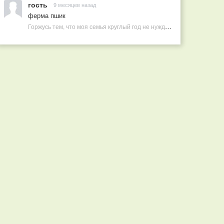
гость
9 месяцев назад
ферма пшик
Горжусь тем, что моя семья круглый год не нуждается в покупных витаминах