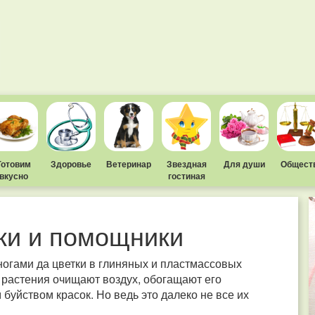
Готовим
Здоровье
Ветеринар
Звездная
Для души
Общест
вкусно
гостиная
ки и помощники
 ногами да цветки в глиняных и пластмассовых
то растения очищают воздух, обогащают его
уйством красок. Но ведь это далеко не все их