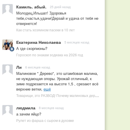
Камиль. абый.
25 дней назад
Молодец,Ильшат! Здоровья
тебе,счастья,удачи!Дерзай и удача от тебя не
отвернется!
Как стать хозяином пасеки в 10 лет
Екатерина Николаева
5 месяцев назад
А где скорпионы?
Гороскоп по знакам зодиака на 2026 год
Ли
6 месяцев назад
Малиновое " Дерево", это штамбовая малина,
не нуждающая опоры. Урожай отличный, к
зиме подрезается на высоте 1,5 , срезают всё
верхние ветки,
ещё
Товарищи, это РАЗВОД! Почему малиновых деревьев не бывает, или Как ушлые продавцы наживаются на мечтах садоводов
людмила
8 месяцев назад
а зачем яйцо?
Рулет из фарша с сыром в духовке