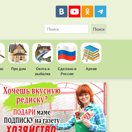
во
Про дом
Охота и
Сделано в
Архив
рыбалка
России