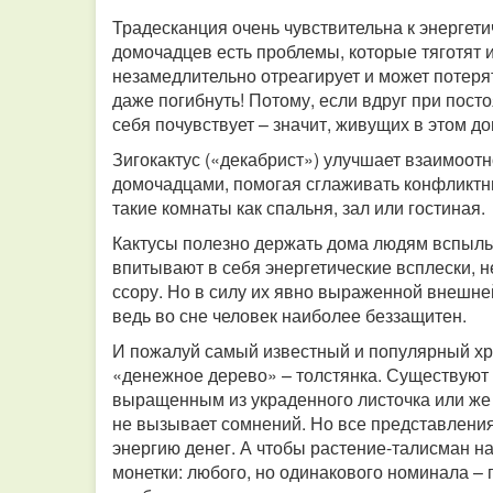
Традесканция очень чувствительна к энергетич
домочадцев есть проблемы, которые тяготят и
незамедлительно отреагирует и может потерят
даже погибнуть! Потому, если вдруг при пост
себя почувствует – значит, живущих в этом д
Зигокактус («декабрист») улучшает взаимоо
домочадцами, помогая сглаживать конфликтны
такие комнаты как спальня, зал или гостиная.
Кактусы полезно держать дома людям вспыльч
впитывают в себя энергетические всплески, 
ссору. Но в силу их явно выраженной внешней
ведь во сне человек наиболее беззащитен.
И пожалуй самый известный и популярный хр
«денежное дерево» – толстянка. Существуют 
выращенным из украденного листочка или же
не вызывает сомнений. Но все представления 
энергию денег. А чтобы растение-талисман на
монетки: любого, но одинакового номинала – 