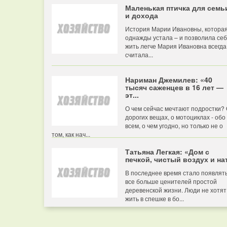
Маленькая птичка для семь
и дохода
История Марии Ивановны, котора
однажды устала – и позволила се
жить легче Мария Ивановна всегда
считала...
Нариман Джемилев: «40
тысяч саженцев в 16 лет —
эт...
О чем сейчас мечтают подростки?
дорогих вещах, о мотоциклах - обо
всем, о чем угодно, но только не о
том, как нач...
Татьяна Легкая: «Дом с
печкой, чистый воздух и нат
В последнее время стало появлят
все больше ценителей простой
деревенской жизни. Люди не хотят
жить в спешке в бо...