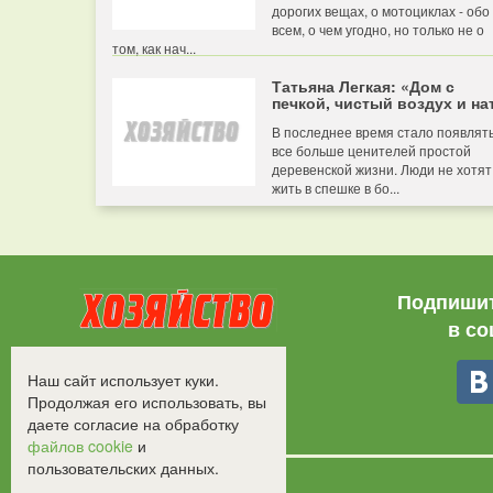
дорогих вещах, о мотоциклах - обо
всем, о чем угодно, но только не о
том, как нач...
Татьяна Легкая: «Дом с
печкой, чистый воздух и нат
В последнее время стало появлят
все больше ценителей простой
деревенской жизни. Люди не хотят
жить в спешке в бо...
Подпишит
в со
Все права защищены.
Наш сайт использует куки.
©2008-2017 - "Хозяйство"
Продолжая его использовать, вы
даете согласие на обработку
файлов cookie
и
пользовательских данных.