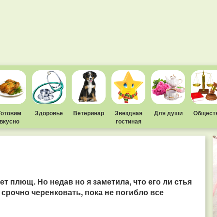
Готовим
Здоровье
Ветеринар
Звездная
Для души
Общест
вкусно
гостиная
ет плющ. Но недав но я заметила, что его ли стья
 срочно черенковать, пока не погибло все