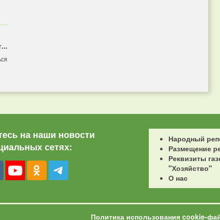
...
ься
есь на наши новости
Народный реп
циальных сетях:
Размещение р
Реквизиты газ
"Хозяйство"
О нас
Политика использования cookie-фа