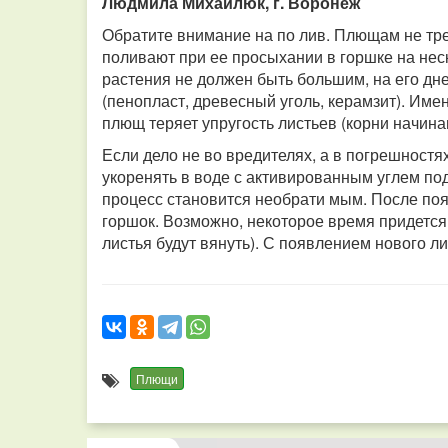
Людмила Михайлюк, г. Воронеж
Обратите внимание на по лив. Плющам не тре
поливают при ее просыхании в горшке на неск
растения не должен быть большим, на его дн
(пенопласт, древесный уголь, керамзит). Име
плющ теряет упругость листьев (корни начинаю
Если дело не во вредителях, а в погрешностя
укоренять в воде с активированным углем под 
процесс становится необрати мым. После по
горшок. Возможно, некоторое время придется
листья будут вянуть). С появлением нового ли
Плющи