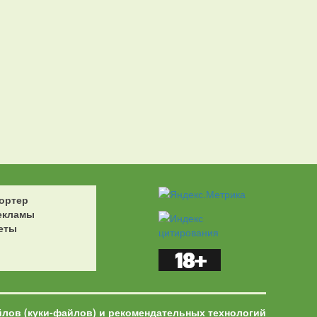
ортер
екламы
еты
йлов (куки-файлов) и рекомендательных технологий