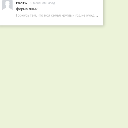
гость
9 месяцев назад
ферма пшик
Горжусь тем, что моя семья круглый год не нуждается в покупных витаминах