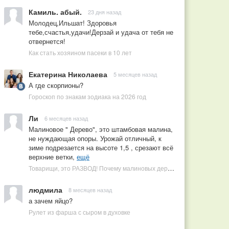
Камиль. абый.
23 дня назад
Молодец,Ильшат! Здоровья
тебе,счастья,удачи!Дерзай и удача от тебя не
отвернется!
Как стать хозяином пасеки в 10 лет
Екатерина Николаева
5 месяцев назад
А где скорпионы?
Гороскоп по знакам зодиака на 2026 год
Ли
6 месяцев назад
Малиновое " Дерево", это штамбовая малина,
не нуждающая опоры. Урожай отличный, к
зиме подрезается на высоте 1,5 , срезают всё
верхние ветки,
ещё
Товарищи, это РАЗВОД! Почему малиновых деревьев не бывает, или Как ушлые продавцы наживаются на мечтах садоводов
людмила
8 месяцев назад
а зачем яйцо?
Рулет из фарша с сыром в духовке