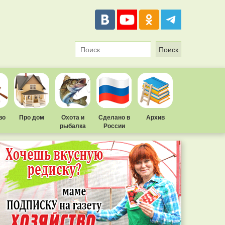
во
Про дом
Охота и
Сделано в
Архив
рыбалка
России