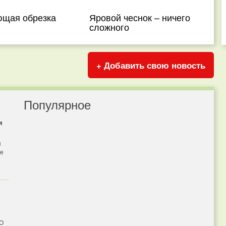
щая обрезка
Яровой чеснок – ничего
сложного
+ Добавить свою новость
Популярное
и
я
бе
 О