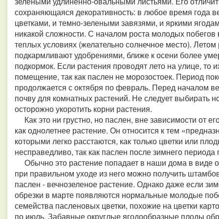
зелеными удлиненно-овальными листьями. Его отличит
сохраняющаяся декоративность: в любое время года 
цветками, и темно-зелеными завязями, и яркими ягода
никакой сложности. С началом роста молодых побегов 
теплых условиях (желательно солнечное место). Летом
подкармливают удобрениями, ближе к осени более уме
подкормок. Если растения проводят лето на улице, то 
помещение, так как паслен не морозостоек. Период по
продолжается с октября по февраль. Перед началом в
почву для комнатных растений. Не следует выбирать н
осторожно укоротить корни растения.
Как это ни грустно, но паслен, вне зависимости от ег
как однолетнее растение. Он относится к тем «предназ
которыми легко расстаются, как только цветки или пло
несправедливо, так как паслен после зимнего периода 
Обычно это растение попадает в наши дома в виде от
при правильном уходе из него можно получить штамбов
паслен - вечнозеленое растение. Однако даже если зим
обрезки в марте появляются нормальные молодые побе
семейства пасленовых цветки, похожие на цветки карт
по июль. Забавные округлые ягодообразные плоды обр