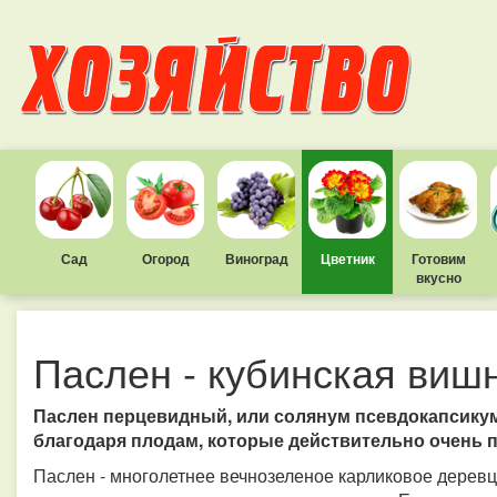
Сад
Огород
Виноград
Цветник
Готовим
вкусно
Паслен - кубинская виш
Паслен перцевидный, или солянум псевдокапсикум
благодаря плодам, которые действительно очень 
Паслен - многолетнее вечнозеленое карликовое дерев