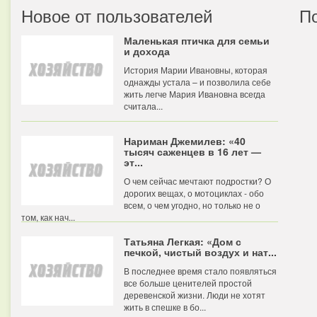
Новое от пользователей
П
Маленькая птичка для семьи
и дохода
История Марии Ивановны, которая
однажды устала – и позволила себе
жить легче Мария Ивановна всегда
считала...
Нариман Джемилев: «40
тысяч саженцев в 16 лет —
эт...
О чем сейчас мечтают подростки? О
дорогих вещах, о мотоциклах - обо
всем, о чем угодно, но только не о
том, как нач...
Татьяна Легкая: «Дом с
печкой, чистый воздух и нат...
В последнее время стало появляться
все больше ценителей простой
деревенской жизни. Люди не хотят
жить в спешке в бо...