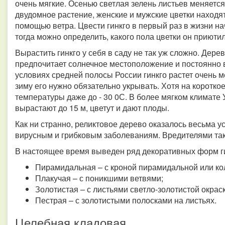
очень мягкие. Осенью светлая зелень листьев меняется 
двудомное растение, женские и мужские цветки находя
помощью ветра. Цвести гинкго в первый раз в жизни на
тогда можно определить, какого пола цветки он приютил
Вырастить гинкго у себя в саду не так уж сложно. Дерев
предпочитает солнечное местоположение и постоянно в
условиях средней полосы России гинкго растет очень м
зиму его нужно обязательно укрывать. Хотя на коротк
температуры даже до - 30 0С. В более мягком климате 
вырастают до 15 м, цветут и дают плоды.
Как ни странно, реликтовое дерево оказалось весьма
вирусным и грибковым заболеваниям. Вредителями так
В настоящее время выведен ряд декоративных форм ги
Пирамидальная – с кроной пирамидальной или к
Плакучая – с поникшими ветвями;
Золотистая – с листьями светло-золотистой окраск
Пестрая – с золотистыми полосками на листьях.
Целебная кладовая