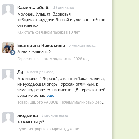
Камиль. абый.
23 дня назад
Молодец,Ильшат! Здоровья
тебе,счастья,удачи!Дерзай и удача от тебя не
отвернется!
Как стать хозяином пасеки в 10 лет
Екатерина Николаева
5 месяцев назад
А где скорпионы?
Гороскоп по знакам зодиака на 2026 год
Ли
6 месяцев назад
Малиновое " Дерево", это штамбовая малина,
не нуждающая опоры. Урожай отличный, к
зиме подрезается на высоте 1,5 , срезают всё
верхние ветки,
ещё
Товарищи, это РАЗВОД! Почему малиновых деревьев не бывает, или Как ушлые продавцы наживаются на мечтах садоводов
людмила
8 месяцев назад
а зачем яйцо?
Рулет из фарша с сыром в духовке