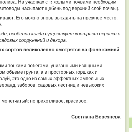
з полива. На участках с тяжелыми почвами необходим
цветоводы насыпают щебень под верхний слой почвы).
живают. Его можно вновь высадить на прежнее место,
.
де, особенно когда существует контраст окраски с
адовых сооружений и декора.
х сортов великолепно смотрятся на фоне камней
ными тонкими побегами, унизанными изящными
ом объеме грунта, а в просторных горшках и
жалуй, это одно из самых эффектных ампельных
веранд, заборов, садовых лестниц и невысоких
 монетчатый: неприхотливое, красивое,
Светлана Березнева