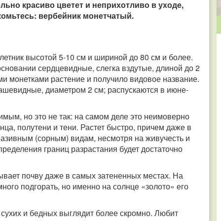
ельно красиво цветет и неприхотливо в уходе,
комьтесь: вербейник монетчатый.
етник высотой 5-10 см и шириной до 80 см и более.
основании сердцевидные, слегка вздутые, длиной до 2
ими монетками растение и получило видовое название.
ашевидные, диаметром 2 см; распускаются в июне-
мым, но это не так: на самом деле это неимоверно
ца, полутени и тени. Растет быстро, причем даже в
вазивным (сорным) видам, несмотря на живучесть и
определения границ разрастания будет достаточно
рывает почву даже в самых затененных местах. На
ного подгорать, но именно на солнце «золото» его
 сухих и бедных выглядит более скромно. Любит