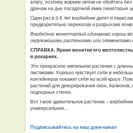
влагу, поэтому жарким летом не обойтись бе
дренаж на дне посадочной ямки (некоторые 
Один раз в 3-5 лет вербейник делят и переса
предварительно перекопав и разрыхлив почву
Вербейник монетчатый одинаково хорош вез
окружающими растениями или элементами с
СПРАВКА. Яркие монетки его желтолистны
в рокариях.
Это прекрасное ампельное растение с длин
листиками. Хорошо чувствует себя в небольш
контейнерах покажет себя во всей красе. По
растений для декорирования окон, балконов, 
подпорных стенок.
Вот такое удивительное растение – вербейник
универсальное...
Подписывайтесь на наш дзен-канал