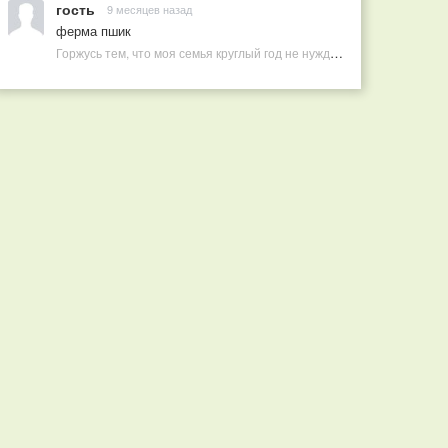
гость
9 месяцев назад
ферма пшик
Горжусь тем, что моя семья круглый год не нуждается в покупных витаминах