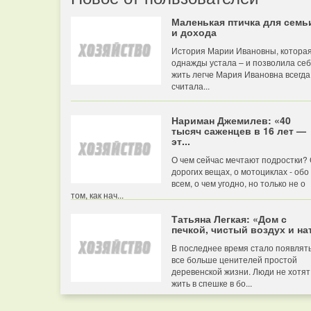
Маленькая птичка для семь
и дохода
История Марии Ивановны, котора
однажды устала – и позволила се
жить легче Мария Ивановна всегда
считала...
Нариман Джемилев: «40
тысяч саженцев в 16 лет —
эт...
О чем сейчас мечтают подростки?
дорогих вещах, о мотоциклах - обо
всем, о чем угодно, но только не о
том, как нач...
Татьяна Легкая: «Дом с
печкой, чистый воздух и нат
В последнее время стало появлят
все больше ценителей простой
деревенской жизни. Люди не хотят
жить в спешке в бо...