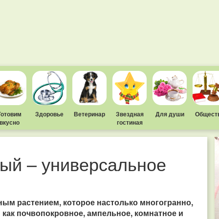
Готовим
Здоровье
Ветеринар
Звездная
Для души
Общест
вкусно
гостиная
ый – универсальное
ьным растением, которое настолько многогранно,
 как почвопокровное, ампельное, комнатное и