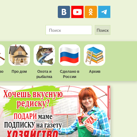
во
Про дом
Охота и
Сделано в
Архив
рыбалка
России