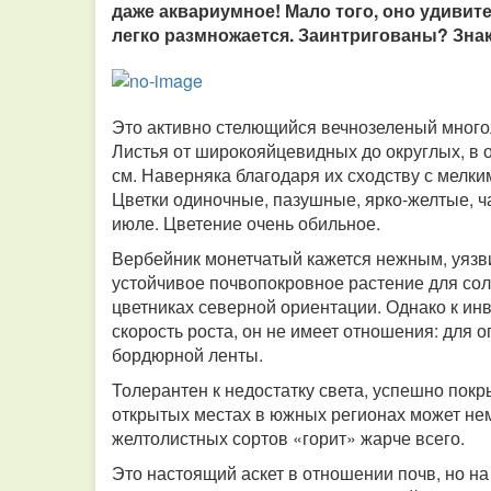
даже аквариумное! Мало того, оно удивит
легко размножается. Заинтригованы? Зна
Это активно стелющийся вечнозеленый многол
Листья от широкояйцевидных до округлых, в 
см. Наверняка благодаря их сходству с мелк
Цветки одиночные, пазушные, ярко-желтые, ч
июле. Цветение очень обильное.
Вербейник монетчатый кажется нежным, уязви
устойчивое почвопокровное растение для солн
цветниках северной ориентации. Однако к ин
скорость роста, он не имеет отношения: для 
бордюрной ленты.
Толерантен к недостатку света, успешно пок
открытых местах в южных регионах может нем
желтолистных сортов «горит» жарче всего.
Это настоящий аскет в отношении почв, но на