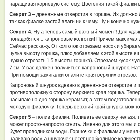
наращивая корневую систему. Цветения такой фиалки в
Секрет 3
– дренажные отверстия в горшке. Их должно 
так как фиалке застой влаги ни к чему. Ну и конечно ну
Секрет 4.
Ну а теперь самый важный момент! Для уда
понадобятся... капроновые колготки! Причем максималь
Сейчас расскажу. От колготок отрезаем носок и убирае
чулка высоту горшка, плюс добавляем к этой высоте ещ
нужно отрезать 1,5 высоты горшка). Отрезаем кусок чу
7 см. У вас должен получиться капроновый шнурок. Натя
При помощи зажигалки опалите края верхних отрезов.
Капроновый шнурок вдеваю в дренажное отверстие и п
противоположную сторону верхнего края горшка. Тепер
насыпаю на дно горшка керамзит, а затем подготовлен
молодую фиалочку. Теперь верхний край шнурка можно 
Секрет 5
– полив фиалки. Поливать ее сверху нельзя, та
может просто-напросто сгнить. Именно для этого мы и 
будет проводником воды. Горшочки с фиалками у меня с
наливаю воду, а шнурочек несет необходимое количест