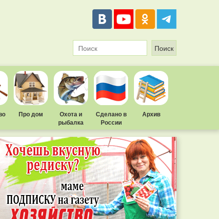
во
Про дом
Охота и
Сделано в
Архив
рыбалка
России