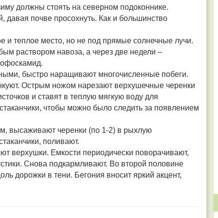
иму должны стоять на северном подоконнике.
, давая почве просохнуть. Как и большинство
е и теплое место, но не под прямые солнечные лучи.
ым раствором навоза, а через две недели –
мофоскамид.
шными, быстро наращивают многочисленные побеги.
ренкуют. Острым ножом нарезают верхушечные черенки
источков и ставят в теплую мягкую воду для
стаканчики, чтобы можно было следить за появлением
мм, высаживают черенки (по 1-2) в рыхлую
стаканчики, поливают.
ют верхушки. Емкости периодически поворачивают,
тики. Снова подкармливают. Во второй половине
оль дорожки в тени.
Бегония вносит яркий акцент,