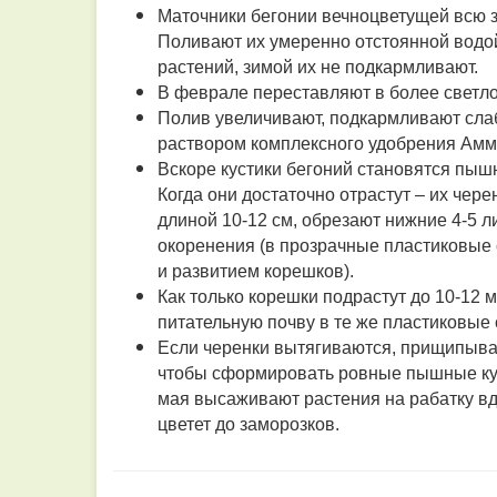
Маточники бегонии вечноцветущей всю з
Поливают их умеренно отстоянной водой
растений, зимой их не подкармливают.
В феврале переставляют в более светло
Полив увеличивают, подкармливают слаб
раствором комплексного удобрения Ам
Вскоре кустики бегоний становятся пы
Когда они достаточно отрастут – их че
длиной 10-12 см, обрезают нижние 4-5 л
окоренения (в прозрачные пластиковые 
и развитием корешков).
Как только корешки подрастут до 10-12 
питательную почву в те же пластиковые 
Если черенки вытягиваются, прищипыва
чтобы сформировать ровные пышные кус
мая высаживают растения на рабатку вд
цветет до заморозков.