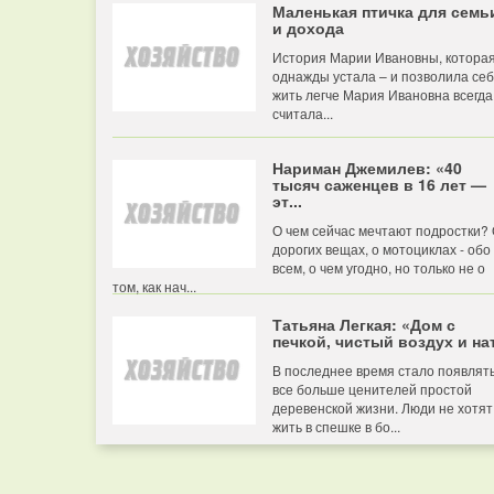
Маленькая птичка для семь
и дохода
История Марии Ивановны, котора
однажды устала – и позволила се
жить легче Мария Ивановна всегда
считала...
Нариман Джемилев: «40
тысяч саженцев в 16 лет —
эт...
О чем сейчас мечтают подростки?
дорогих вещах, о мотоциклах - обо
всем, о чем угодно, но только не о
том, как нач...
Татьяна Легкая: «Дом с
печкой, чистый воздух и нат
В последнее время стало появлят
все больше ценителей простой
деревенской жизни. Люди не хотят
жить в спешке в бо...