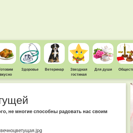
Готовим
Здоровье
Ветеринар
Звездная
Для души
Общест
вкусно
гостиная
тущей
ного, не многие способны радовать нас своим