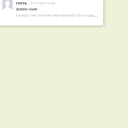
гость
9 месяцев назад
ферма пшик
Горжусь тем, что моя семья круглый год не нуждается в покупных витаминах