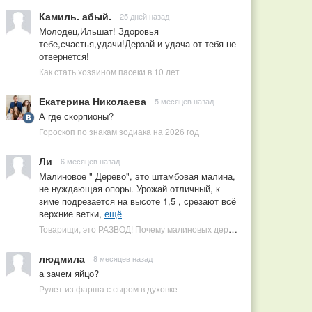
Камиль. абый.
25 дней назад
Молодец,Ильшат! Здоровья
тебе,счастья,удачи!Дерзай и удача от тебя не
отвернется!
Как стать хозяином пасеки в 10 лет
Екатерина Николаева
5 месяцев назад
А где скорпионы?
Гороскоп по знакам зодиака на 2026 год
Ли
6 месяцев назад
Малиновое " Дерево", это штамбовая малина,
не нуждающая опоры. Урожай отличный, к
зиме подрезается на высоте 1,5 , срезают всё
верхние ветки,
ещё
Товарищи, это РАЗВОД! Почему малиновых деревьев не бывает, или Как ушлые продавцы наживаются на мечтах садоводов
людмила
8 месяцев назад
а зачем яйцо?
Рулет из фарша с сыром в духовке