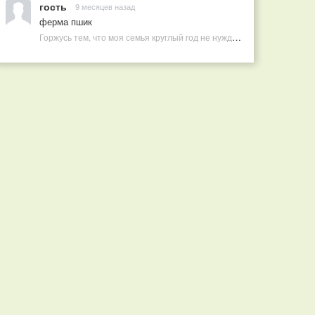
гость
9 месяцев назад
ферма пшик
Горжусь тем, что моя семья круглый год не нуждается в покупных витаминах