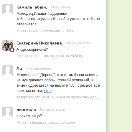
Камиль. абый.
24 дня назад
Молодец,Ильшат! Здоровья
тебе,счастья,удачи!Дерзай и удача от тебя не
отвернется!
Как стать хозяином пасеки в 10 лет
Екатерина Николаева
5 месяцев назад
А где скорпионы?
Гороскоп по знакам зодиака на 2026 год
Ли
6 месяцев назад
Малиновое " Дерево", это штамбовая малина,
не нуждающая опоры. Урожай отличный, к
зиме подрезается на высоте 1,5 , срезают всё
верхние ветки,
ещё
Товарищи, это РАЗВОД! Почему малиновых деревьев не бывает, или Как ушлые продавцы наживаются на мечтах садоводов
людмила
8 месяцев назад
а зачем яйцо?
Рулет из фарша с сыром в духовке