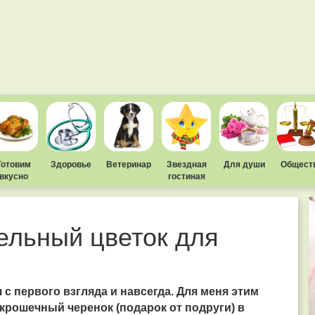
Готовим
Здоровье
Ветеринар
Звездная
Для души
Общест
вкусно
гостиная
ельный цветок для
с первого взгляда и навсегда. Для меня этим
крошечный черенок (подарок от подруги) в