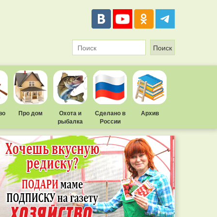
во
Про дом
Охота и
Сделано в
Архив
рыбалка
России