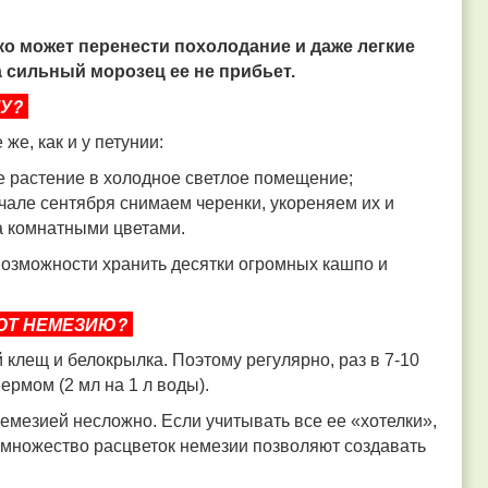
гко может перенести похолодание и даже легкие
а сильный морозец ее не прибьет.
У?
же, как и у петунии:
е растение в холодное светлое помещение;
ачале сентября снимаем черенки, укореняем их и
за комнатными цветами.
 возможности хранить десятки огромных кашпо и
ЮТ НЕМЕЗИЮ?
 клещ и белокрылка. Поэтому регулярно, раз в 7-10
рмом (2 мл на 1 л воды).
емезией несложно. Если учитывать все ее «хотелки»,
 множество расцветок немезии позволяют создавать