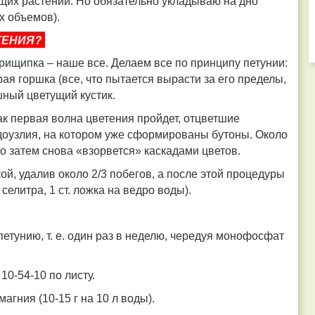
ущих растений. Но обязательно укладываю на дно
х объемов).
ТЕНИЯ?
 прищипка – наше все. Делаем все по принципу петунии:
я горшка (все, что пытается вырасти за его пределы,
ный цветущий кустик.
как первая волна цветения пройдет, отцветшие
оузлия, на котором уже сформированы бутоны. Около
но затем снова «взорвется» каскадами цветов.
ой, удалив около 2/3 побегов, а после этой процедуры
елитра, 1 ст. ложка на ведро воды).
петунию, т. е. один раз в неделю, чередуя монофосфат
0-54-10 по листу.
агния (10-15 г на 10 л воды).