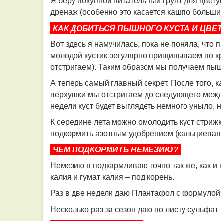
Я беру покупной питательный грунт для цвет
дренаж (особенно это касается кашпо больши
КАК ДОБИТЬСЯ ПЫШНОГО КУСТА И ЦВЕ
Вот здесь я намучилась, пока не поняла, что
молодой кустик регулярно прищипываем по кра
отстригаем). Таким образом мы получаем пыш
А теперь самый главный секрет. После того, 
верхушки мы отстригаем до следующего межд
недели куст будет выглядеть немного уныло, 
К середине лета можно омолодить куст стрижк
подкормить азотным удобрением (кальциевая с
ЧЕМ ПОДКОРМИТЬ НЕМЕЗИЮ?
Немезию я подкармливаю точно так же, как и 
калия и гумат калия – под корень.
Раз в две недели даю Плантафол с формулой 1
Несколько раз за сезон даю по листу сульфат м