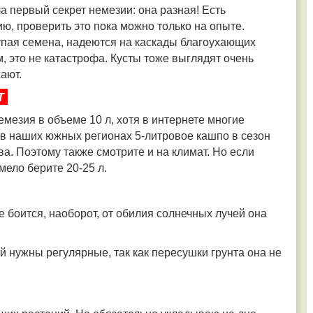
а первый секрет немезии: она разная! Есть
ию, проверить это пока можно только на опыте.
упая семена, надеются на каскады благоухающих
, это не катастрофа. Кусты тоже выглядят очень
ают.
Т
мезия в объеме 10 л, хотя в интернете многие
Но в наших южных регионах 5-литровое кашпо в сезон
ва. Поэтому также смотрите и на климат. Но если
мело берите 20-25 л.
 боится, наоборот, от обилия солнечных лучей она
ей нужны регулярные, так как пересушки грунта она не