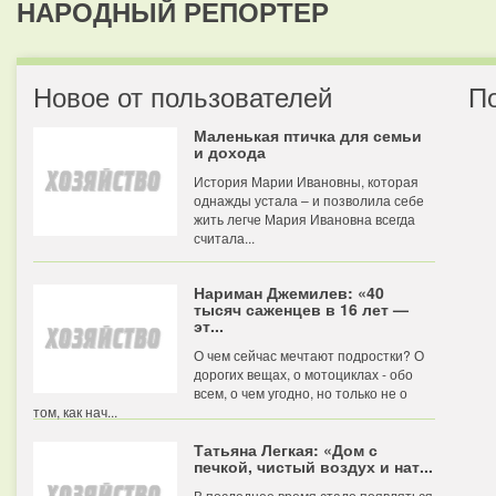
НАРОДНЫЙ РЕПОРТЕР
Новое от пользователей
П
Маленькая птичка для семьи
и дохода
История Марии Ивановны, которая
однажды устала – и позволила себе
жить легче Мария Ивановна всегда
считала...
Нариман Джемилев: «40
тысяч саженцев в 16 лет —
эт...
О чем сейчас мечтают подростки? О
дорогих вещах, о мотоциклах - обо
всем, о чем угодно, но только не о
том, как нач...
Татьяна Легкая: «Дом с
печкой, чистый воздух и нат...
В последнее время стало появляться