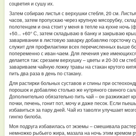
соцветия и сушу их.
Затем собираю листья с верхушки стебля, 20 см. Листь
часов, затем пропускаю через крупную мясорубку, скл
полотенцем и она стоит у меня в тепле на кухне ночь (
+50... +60° С, затем складываю в банку и закрываю кр
заваривании в листовую заварку добавляю горсточку с
служит для профилактики всех перечисленных выше бол
попеременно с иван-чаем. Для лечения уже имеющихся
делается так: срезаем верхушку – цветы и 20-30 см сте
завариваем чайную ложку травы на стакан крутого кипя
пить два раза в день по стакану.
Для растирки больных суставов и спины при остеохондр
порошок и добавляю столько же нутряного свиного сала
Дополнительно обязательно пить чай – он разжижает кро
почки, печень, гонит пот, мочу и даже песок. Если пьеш
избавиться за пару дней. Чай из таволги улучшает мо
гингко билоба.
Моя подруга избавилась от экземы – смешивала растер
немножко рыбьего жира, мазала на ночь этим кремом р