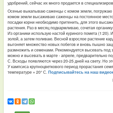
удобрений, сейчас их много продается в специализиро
Осенью выкапываю саженцы с комом земли, погружаю и
комом земли высаживаю саженцы на постоянное место
посадки корни необходимо притенить, для этого выса
растения. Раз в месяц подкармливаю, сочетая органик
Из органики использую настой куриного помета (1:20).
золой, а затем поливаю. Весной взрослое растение ка
выгоняет множество новых побегов и вновь пышно зацв
размножить и семенами. Рекомендуется высевать под з
можно и высевать в марте - апреле, предварительно п
С. Всходы появляются через 20-25 дней на свету. Но э
У кампсиса крупноцветкового период прорастания семян
температуре + 20° С.
Подписывайтесь на наш видео­к