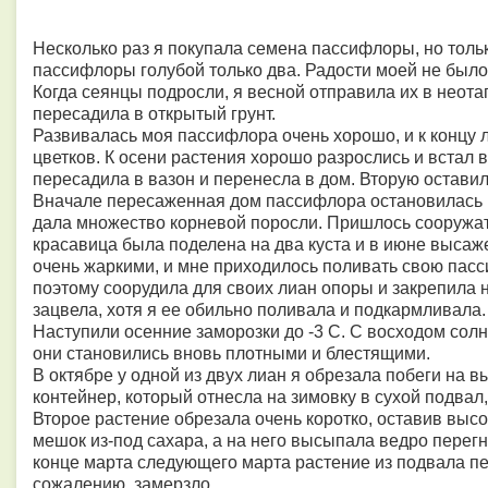
Несколько раз я покупала семена пассифлоры, но только
пассифлоры голубой только два. Радости моей не было
Когда сеянцы подросли, я весной отправила их в неота
пересадила в открытый грунт.
Развивалась моя пассифлора очень хорошо, и к концу 
цветков. К осени растения хорошо разрослись и встал в
пересадила в вазон и перенесла в дом. Вторую оставила
Вначале пересаженная дом пассифлора остановилась в 
дала множество корневой поросли. Пришлось сооружат
красавица была поделена на два куста и в июне высажен
очень жаркими, и мне приходилось поливать свою пасс
поэтому соорудила для своих лиан опоры и закрепила на
зацвела, хотя я ее обильно поливала и подкармливала
Наступили осенние заморозки до -3 С. С восходом солн
они становились вновь плотными и блестящими.
В октябре у одной из двух лиан я обрезала побеги на 
контейнер, который отнесла на зимовку в сухой подвал
Второе растение обрезала очень коротко, оставив высот
мешок из-под сахара, а на него высыпала ведро перегно
конце марта следующего марта растение из подвала пер
сожалению, замерзло.