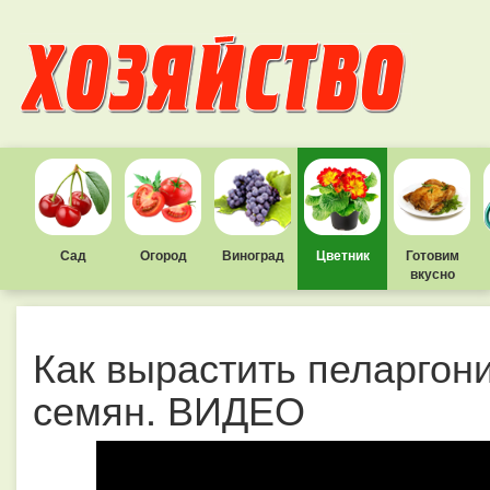
Сад
Огород
Виноград
Цветник
Готовим
вкусно
Как вырастить пеларгони
семян. ВИДЕО