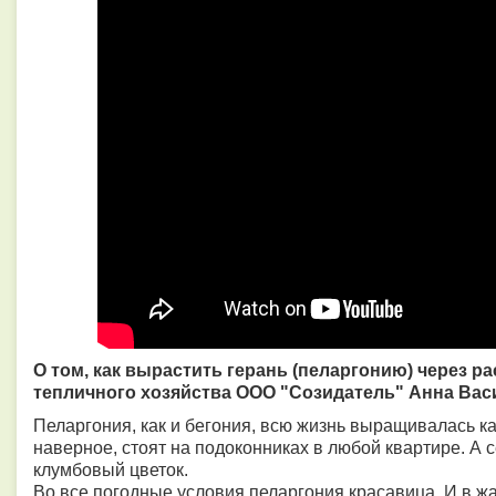
О том, как вырастить герань (пеларгонию) через 
тепличного хозяйства ООО "Созидатель" Анна Вас
Пеларгония, как и бегония, всю жизнь выращивалась ка
наверное, стоят на подоконниках в любой квартире. А с
клумбовый цветок.
Во все погодные условия пеларгония красавица. И в жар