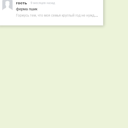
гость
9 месяцев назад
ферма пшик
Горжусь тем, что моя семья круглый год не нуждается в покупных витаминах