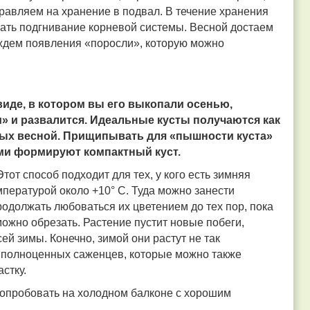
тправляем на хранение в подвал. В течение хранения
ать подгнивание корневой системы. Весной достаем
и ждем появления «поросли», которую можно
иде, в котором вы его выкопали осенью,
» и развалится. Идеальные кусты получаются как
нных весной. Прищипывать для «пышности куста»
ми формируют компактный куст.
Этот способ подходит для тех, у кого есть зимняя
мпературой около +10° С. Туда можно занести
одолжать любоваться их цветением до тех пор, пока
можно обрезать. Растение пустит новые побеги,
й зимы. Конечно, зимой они растут не так
са полноценных саженцев, которые можно также
стку.
попробовать на холодном балконе с хорошим