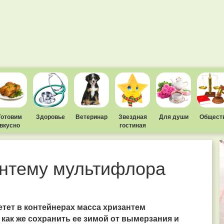
Готовим
Здоровье
Ветеринар
Звездная
Для души
Общест
вкусно
гостиная
антему мультифлора
етет в контейнерах масса хризантем
 как же сохранить ее зимой от вымерзания и