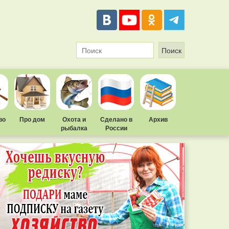
во
Про дом
Охота и
Сделано в
Архив
рыбалка
России