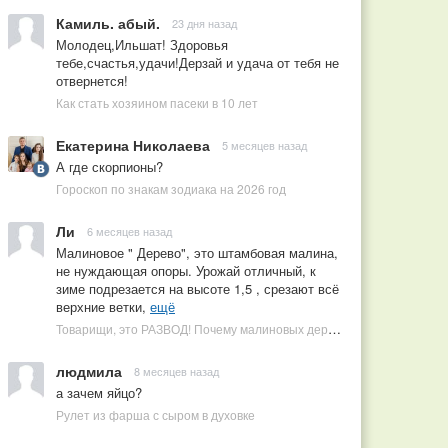
Камиль. абый.
23 дня назад
Молодец,Ильшат! Здоровья
тебе,счастья,удачи!Дерзай и удача от тебя не
отвернется!
Как стать хозяином пасеки в 10 лет
Екатерина Николаева
5 месяцев назад
А где скорпионы?
Гороскоп по знакам зодиака на 2026 год
Ли
6 месяцев назад
Малиновое " Дерево", это штамбовая малина,
не нуждающая опоры. Урожай отличный, к
зиме подрезается на высоте 1,5 , срезают всё
верхние ветки,
ещё
Товарищи, это РАЗВОД! Почему малиновых деревьев не бывает, или Как ушлые продавцы наживаются на мечтах садоводов
людмила
8 месяцев назад
а зачем яйцо?
Рулет из фарша с сыром в духовке