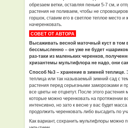
обрезаем ветки, оставляя пеньки 5-7 см, и о
растения не поливаем, чтобы не спровоциров
горшок, ставим его в светлое теплое место 
начеренковать.
СОВЕТ ОТ АВТОРА
Высаживать весной маточный куст в том в
бессмысленно – он уже не будет «шариком
раз-таки из маленьких черенков, получе
хризантемы мультифлора не надо, они са
Способ №3 – хранение в зимней теплице.
теплица или так называемый зимний сад с те
растения перед серьезными заморозками и пр
все цветы не отцветут. После этого растения 
которые можно черенковать на протяжении все
интенсивно, но зато к весне у вас будет мас
продолжить черенковать либо высадить по уча
Как вариант, сохранить мультифлоры можно 
укрытием.