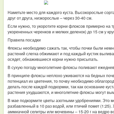
Наметьте место для каждого куста. Высокорослые сорт
друг от друга, низкорослые – через 30-40 см.
Если нужно, то укоротите корни флоксов примерно на тр
укорененных черенков и мелких деленок) до 15 см у кру
Правила посадки
Флоксы необходимо сажать так, чтобы почки были немн
растений слегка обжимают и под каждый кустик вылива
осядет, обнажившиеся корни нужно присыпать.
В сухую погоду многолетние флоксы поливают ежедневн
В принципе флоксы неплохо уживаются на бедных почв
потенциал их цветения, то почву необходимо облагоро
делать после каждой подкормки, так как основание кус
растения ухудшаются, и многолетние флоксы могут вым
В мае подкормите цветы азотными удобрениями. Это м
разбавленный в 10 раз водой, или птичий помет (1:25)
аммиачной селитры или мочевины – 15-20 г на ведро во