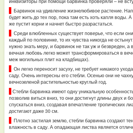
инквизиторы при помощи барвинка проверяли – не вст
Барвинок на удивление жизнелюбивое растение. Напри
будет жить до тех пор, пока там есть хоть капля воды. А
же пустит корни и начнет быстро разрастаться.
Среди влюбленных существует поверье, что если они
каждый по половинке, то их чувства никогда не остынут
нужно знать меру, и барвинок не так уж и безвреден, а
вечная любовь легко может трансформироваться в веч
меж могильных плит на кладбищах).
Он легко переносит засуху, не требует никакого уход
саду.
Очень интересны его стебли. Осенью они не чахну
вечнозеленой растительностью круглый год.
Стебли барвинка имеют одну уникальную особенность.
позволив виться вниз, то они достигнут длины двух и б
спускаться вниз, создавая впечатление тропических ли
достигают даже 30 см.
Плотно застилая землю, стебли барвинка создают те
влажность в саду. А опадающая листва является отли