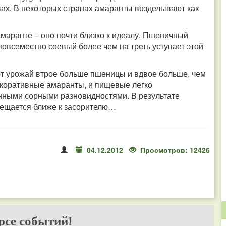
твах. В некоторых странах амаранты возделывают как
амаранте – оно почти близко к идеалу. Пшеничный
повсеместно соевый более чем на треть уступает этой
т урожай втрое больше пшеницы и вдвое больше, чем
декоративные амаранты, и пищевые легко
нными сорными разновидностями. В результате
мещается ближе к засорителю…
04.12.2012
Просмотров: 12426
рсе событий!