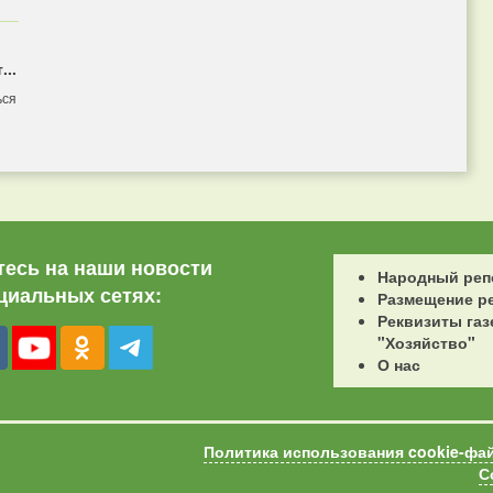
...
ься
есь на наши новости
Народный реп
циальных сетях:
Размещение р
Реквизиты газ
"Хозяйство"
О нас
Политика использования cookie-фа
С