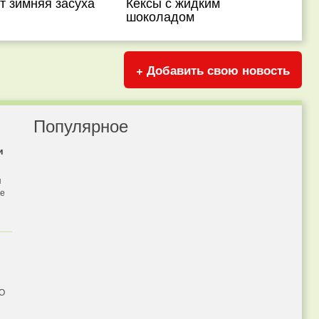
т зимняя засуха
Кексы с жидким
шоколадом
+ Добавить свою новость
Популярное
и
я
бе
 О