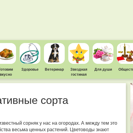
Готовим
Здоровье
Ветеринар
Звездная
Для души
Общест
вкусно
гостиная
тивные сорта
звестный сорняк у нас на огородах. А между тем это
йства весьма ценных растений. Цветоводы знают