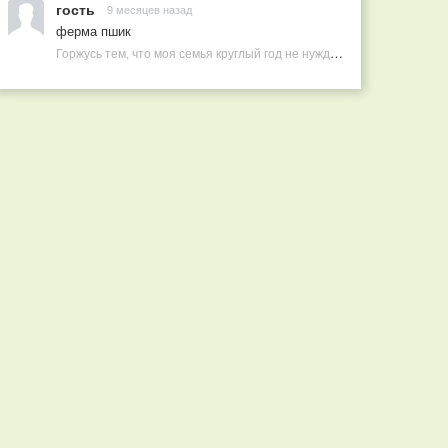
гость
9 месяцев назад
ферма пшик
Горжусь тем, что моя семья круглый год не нуждается в покупных витаминах