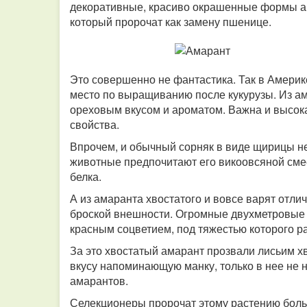
декоративные, красиво окрашенные формы ам
который пророчат как замену пшенице.
Это совершенно не фантастика. Так в Амери
место по выращиванию после кукурузы. Из ам
ореховым вкусом и ароматом. Важна и высока
свойства.
Впрочем, и обычный сорняк в виде щирицы не
животные предпочитают его викоовсяной смес
белка.
А из амаранта хвостатого и вовсе варят отли
броской внешности. Огромные двухметровые с
красным соцветием, под тяжестью которого ра
За это хвостатый амарант прозвали лисьим хв
вкусу напоминающую манку, только в нее не н
амарантов.
Селекционеры пророчат этому растению боль