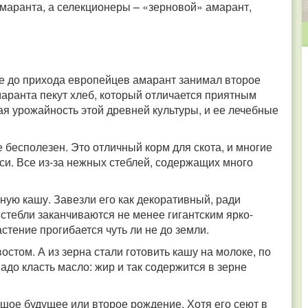
аранта, а селекционеры – «зерновой» амарант,
ке до прихода европейцев амарант занимал второе
аранта пекут хлеб, который отличается приятным
я урожайность этой древней культуры, и ее лечебные
 бесполезен. Это отличный корм для скота, и многие
и. Все из-за нежных стеблей, содержащих много
чную кашу. Завезли его как декоративный, ради
тебли заканчиваются не менее гигантским ярко-
стение прогибается чуть ли не до земли.
остом. А из зерна стали готовить кашу на молоке, по
адо класть масло: жир и так содержится в зерне
шое будущее или второе рождение. Хотя его сеют в