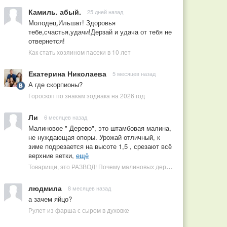
Камиль. абый.
25 дней назад
Молодец,Ильшат! Здоровья
тебе,счастья,удачи!Дерзай и удача от тебя не
отвернется!
Как стать хозяином пасеки в 10 лет
Екатерина Николаева
5 месяцев назад
А где скорпионы?
Гороскоп по знакам зодиака на 2026 год
Ли
6 месяцев назад
Малиновое " Дерево", это штамбовая малина,
не нуждающая опоры. Урожай отличный, к
зиме подрезается на высоте 1,5 , срезают всё
верхние ветки,
ещё
Товарищи, это РАЗВОД! Почему малиновых деревьев не бывает, или Как ушлые продавцы наживаются на мечтах садоводов
людмила
8 месяцев назад
а зачем яйцо?
Рулет из фарша с сыром в духовке