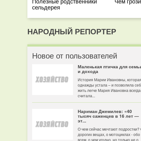
Полезные родственники
Чем грози
сельдерея
НАРОДНЫЙ РЕПОРТЕР
Новое от пользователей
Маленькая птичка для семь
и дохода
История Марии Ивановны, котора
однажды устала – и позволила се
жить легче Мария Ивановна всегда
считала...
Нариман Джемилев: «40
тысяч саженцев в 16 лет —
эт...
О чем сейчас мечтают подростки?
дорогих вещах, о мотоциклах - обо
всем, о чем угодно, но только не о