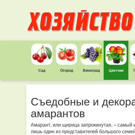
Сад
Огород
Виноград
Цветник
Съедобные и декора
амарантов
Амарант, или щирица запрокинутая, – самый и
лишь один из представителей большого семе