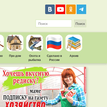
во
Про дом
Охота и
Сделано в
Архив
рыбалка
России