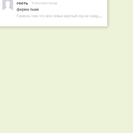
гость
9 месяцев назад
ферма пшик
Горжусь тем, что моя семья круглый год не нуждается в покупных витаминах