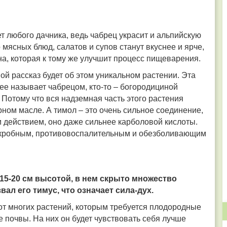
т любого дачника
, ведь чабрец украсит и альпийскую
о мясных блюд, салатов и супов станут вкуснее и ярче,
на, которая к тому же улучшит процесс пищеварения.
й рассказ будет об этом уникальном растении. Эта
 ее называет чабрецом, кто-то – богородициной
? Потому что вся надземная часть этого растения
ном масле. А тимол – это очень сильное соединение,
действием, оно даже сильнее карболовой кислоты.
икробным, противовоспалительным и обезболивающим
 15-20 см высотой, в нем скрыто множество
ал его тимус, что означает сила-дух.
 от многих растений, которым требуется плодородные
 почвы. На них он будет чувствовать себя лучше