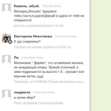
Камиль. абый.
25 дней назад
Молодец,Ильшат! Здоровья
тебе,счастья,удачи!Дерзай и удача от тебя не
отвернется!
Как стать хозяином пасеки в 10 лет
Екатерина Николаева
5 месяцев назад
А где скорпионы?
Гороскоп по знакам зодиака на 2026 год
Ли
6 месяцев назад
Малиновое " Дерево", это штамбовая малина,
не нуждающая опоры. Урожай отличный, к
зиме подрезается на высоте 1,5 , срезают всё
верхние ветки,
ещё
Товарищи, это РАЗВОД! Почему малиновых деревьев не бывает, или Как ушлые продавцы наживаются на мечтах садоводов
людмила
8 месяцев назад
а зачем яйцо?
Рулет из фарша с сыром в духовке