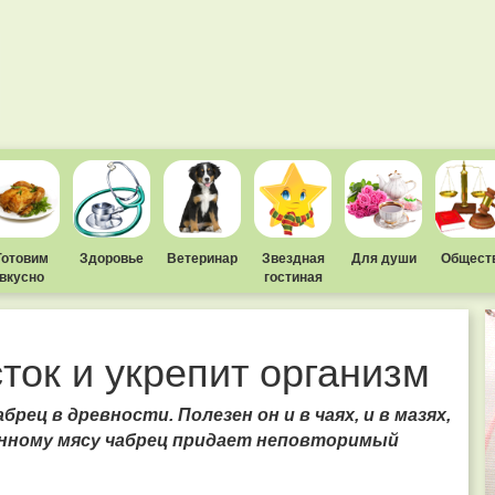
Готовим
Здоровье
Ветеринар
Звездная
Для души
Общест
вкусно
гостиная
ток и укрепит организм
рец в древности. Полезен он и в чаях, и в мазях,
енному мясу чабрец придает неповторимый