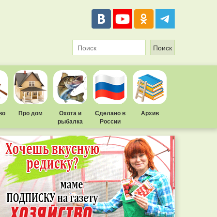
во
Про дом
Охота и
Сделано в
Архив
рыбалка
России