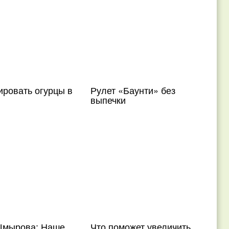
ировать огурцы в
Рулет «Баунти» без
выпечки
Шмырова: Наше
Что поможет увеличить