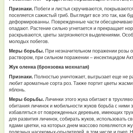
Признаки.
Побеги и листья скручиваются, покрываютс
поселяется сажистый гриб. Выглядит все это так, как бу
деформированны. Поврежденные части обесцвечиваютс
опадают. Растение сильно угнетается и прекращает но
раскрываются, цветы загрязняются выделениями. Особ
молодых побегов.
Меры борьбы.
При незначительном поражении розы 
раствором, при сильном поражении – инсектицидом Акте
Жук оленка (бронзовка мохнатая)
Признаки.
Полностью уничтожает, выгрызает еще не 
любит ароматные сорта роз. Также портит цветы жасмин
яблонь.
Меры борьбы.
Личинки этого жука обитают в трухляво
обитания личинок и мобильности жуков борьба с ними 
избавляться от поврежденных деревьев, имеющих трух
для развития личинок, собирать жуков, использовать 
ядами цветки, на которых днем массово появляются жук
полезных насекомых-опылителей, в том числе и пчел. Н