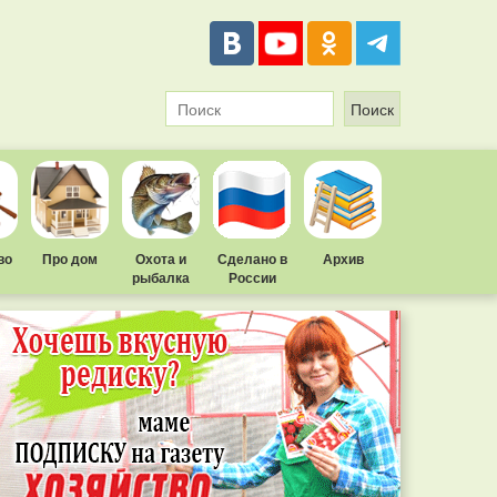
во
Про дом
Охота и
Сделано в
Архив
рыбалка
России