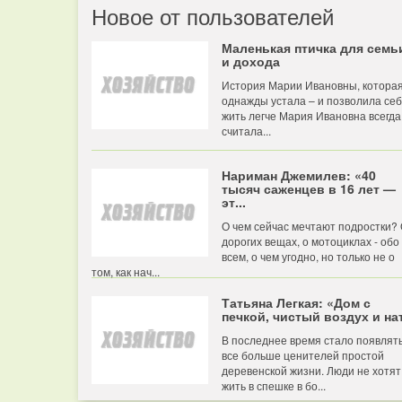
Новое от пользователей
Маленькая птичка для семь
и дохода
История Марии Ивановны, котора
однажды устала – и позволила се
жить легче Мария Ивановна всегда
считала...
Нариман Джемилев: «40
тысяч саженцев в 16 лет —
эт...
О чем сейчас мечтают подростки?
дорогих вещах, о мотоциклах - обо
всем, о чем угодно, но только не о
том, как нач...
Татьяна Легкая: «Дом с
печкой, чистый воздух и нат
В последнее время стало появлят
все больше ценителей простой
деревенской жизни. Люди не хотят
жить в спешке в бо...