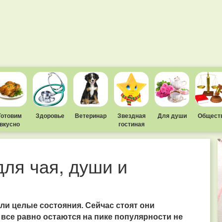
Готовим
Здоровье
Ветеринар
Звездная
Для души
Общест
вкусно
гостиная
для чая, души и
и целые состояния. Сейчас стоят они
все равно остаются на пике популярности не