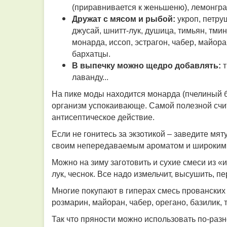
(приравнивается к женьшеню), лемонграс
Дружат с мясом и рыбой:
укроп, петруш
джусай, шнитт-лук, душица, тимьян, тми
монарда, иссоп, эстрагон, чабер, майора
бархатцы.
В выпечку можно щедро добавлять:
т
лаванду...
На пике моды находится монарда (пчелиный б
организм успокаивающе. Самой полезной счит
антисептическое действие.
Если не гонитесь за экзотикой – заведите мят
своим непередаваемым ароматом и широким 
Можно на зиму заготовить и сухие смеси из «и
лук, чеснок. Все надо измельчит, высушить, пе
Многие покупают в гиперах смесь прованских 
розмарин, майоран, чабер, орегано, базилик, 
Так что пряности можно использовать по-разн