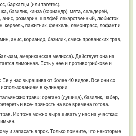
с, бархатцы (или тагетес).
ка, базилик, кинза (кориандр), мята, сельдерей,
н, анис, розмарин, шалфей лекарственный, любисток,
н, кервель, пажитник, фенхель, лемонграсс, лофант и
мин, анис, кориандр, базилик, смесь прованских трав,
альзам, американская мелисса). Действует она на
ается лимонная. Есть у нее и противогрибкове и
у. Ее у нас выращивают более 40 видов. Все они со
использованием в кулинарии.
тальянских трав»: орегано (душица), базилик, чабер,
ретереть и все- пряность на все времена готова.
трав. Их тоже можно выращивать у нас на участках:
тимьян.
ому и запасать впрок. Только помните, что некоторые