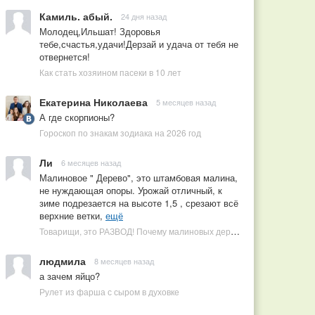
Камиль. абый.
24 дня назад
Молодец,Ильшат! Здоровья
тебе,счастья,удачи!Дерзай и удача от тебя не
отвернется!
Как стать хозяином пасеки в 10 лет
Екатерина Николаева
5 месяцев назад
А где скорпионы?
Гороскоп по знакам зодиака на 2026 год
Ли
6 месяцев назад
Малиновое " Дерево", это штамбовая малина,
не нуждающая опоры. Урожай отличный, к
зиме подрезается на высоте 1,5 , срезают всё
верхние ветки,
ещё
Товарищи, это РАЗВОД! Почему малиновых деревьев не бывает, или Как ушлые продавцы наживаются на мечтах садоводов
людмила
8 месяцев назад
а зачем яйцо?
Рулет из фарша с сыром в духовке