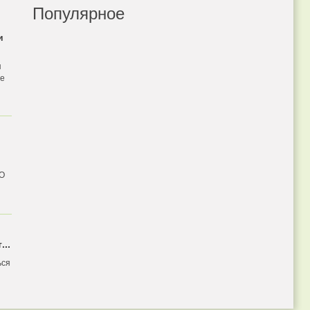
Популярное
и
я
бе
 О
...
ься