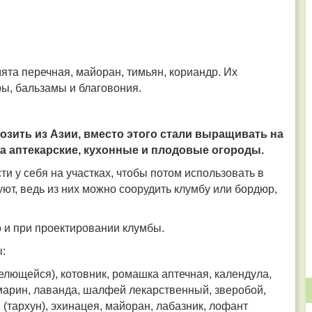
мята перечная, майоран, тимьян, кориандр. Их
ры, бальзамы и благовония.
озить из Азии, вместо этого стали выращивать на
а аптекарские, кухонные и плодовые огороды.
 у себя на участках, чтобы потом использовать в
уют, ведь из них можно соорудить клумбу или бордюр,
о и при проектировании клумбы.
:
телющейся), котовник, ромашка аптечная, календула,
марин, лаванда, шалфей лекарственный, зверобой,
 (тархун), эхинацея, майоран, лабазник, лофант