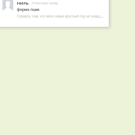
гость
9 месяцев назад
ферма пшик
Горжусь тем, что моя семья круглый год не нуждается в покупных витаминах