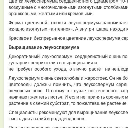
Цветки леукоспермума сердцелистного (диаметром 10-1
воздушные с многочисленными изогнутыми столбиками.
оранжевыми, жёлтыми или кремовыми.
Форма цветочной головки леукоспермума напоминает
изящно изогнутых «антеннок». А внутри шара находи
Красивое и беспрерывное цветение леукоспермума сер
Выращивание леукоспермума
Декоративный леукоспермум сердцелистный очень поп
кустарник неприхотлив в выращивании и
не требует особого ухода, отлично растёт на неплод
Леукоспермум очень светолюбив и жаростоек. Он не бо
цветоводы должны помнить, что леукоспермум серд
щелочных почв. Поэтому в случае постепенного защ
начинают желтеть листья. И если не принять срочных 
растение в свежий субстрат, то пожелтевшее растение 
Специалисты рекомендуют для выращивания леукоспе
смесь для азалий и рододендронов.
При выращивании леукоспермума желательно не доп