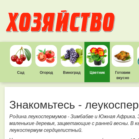
Сад
Огород
Виноград
Цветник
Готовим
вкусно
Знакомьтесь - леукоспе
Родина леукоспермумов - Зимбабве и Южная Африка. 
маленькие деревья, зацветающие с ранней весны. В
леукоспермум сердцелистный.