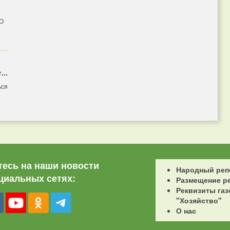
 О
...
ься
есь на наши новости
Народный реп
циальных сетях:
Размещение р
Реквизиты газ
"Хозяйство"
О нас