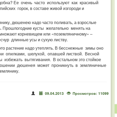
добна? Ее очень часто используют как красивый
ийских горок, в составе живой изгороди и
нику, дюшенею надо часто поливать, а взрослые
. Прошлогодние кусты желательно менять на
множают корневищем или «поземляничному» –
есчур длинные усы и сухую листву.
то растение надо утеплять. В бесснежные зимы оно
ни опилками, шелухой, опавшей листвой. Весной
 избежать вытягивания. В остальном это стойкое
ношении дюшенея может проникнуть в земляничные
землянику.
09.04.2013
Просмотров: 11099