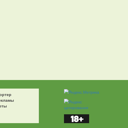
ортер
екламы
еты