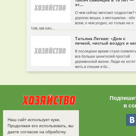
эт...
О чем сейчас мечтают подростки?
дорогих вещах, о мотоциклах - обо
всем, о чем угодно, но только не о
том, как нач...
Татьяна Легкая: «Дом с
печкой, чистый воздух и нат
В последнее время стало появлят
все больше ценителей простой
деревенской жизни. Люди не хотят
жить в спешке в бо...
Подпишит
в со
Все права защищены.
Наш сайт использует куки.
©2008-2017 - "Хозяйство"
Продолжая его использовать, вы
даете согласие на обработку