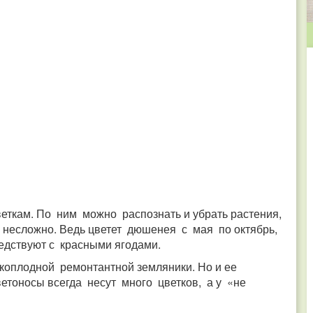
ткам. По ним можно распознать и убрать растения,
м несложно. Ведь цветет дюшенея с мая по октябрь,
едствуют с красными ягодами.
коплодной ремонтантной земляники. Но и ее
етоносы всегда несут много цветков, а у «не