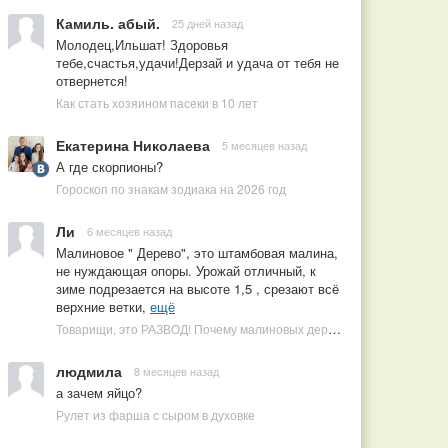
Камиль. абый.
25 дней назад
Молодец,Ильшат! Здоровья
тебе,счастья,удачи!Дерзай и удача от тебя не
отвернется!
Как стать хозяином пасеки в 10 лет
Екатерина Николаева
5 месяцев назад
А где скорпионы?
Гороскоп по знакам зодиака на 2026 год
Ли
6 месяцев назад
Малиновое " Дерево", это штамбовая малина,
не нуждающая опоры. Урожай отличный, к
зиме подрезается на высоте 1,5 , срезают всё
верхние ветки,
ещё
Товарищи, это РАЗВОД! Почему малиновых деревьев не бывает, или Как ушлые продавцы наживаются на мечтах садоводов
людмила
8 месяцев назад
а зачем яйцо?
Рулет из фарша с сыром в духовке