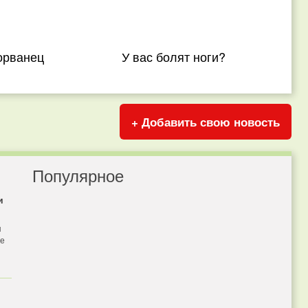
орванец
У вас болят ноги?
+ Добавить свою новость
Популярное
и
я
бе