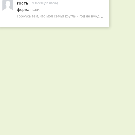
гость
9 месяцев назад
ферма пшик
Горжусь тем, что моя семья круглый год не нуждается в покупных витаминах