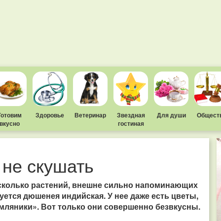
Готовим
Здоровье
Ветеринар
Звездная
Для души
Общест
вкусно
гостиная
 не скушать
сколько растений, внешне сильно напоминающих
уется дюшенея индийская. У нее даже есть цветы,
мляники». Вот только они совершенно безвкусны.