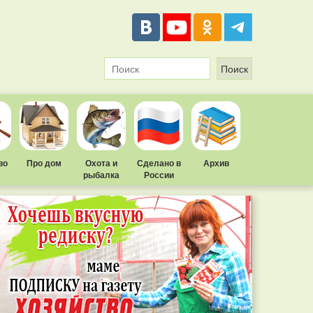
во
Про дом
Охота и
Сделано в
Архив
рыбалка
России