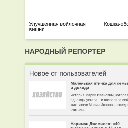
Улучшенная войлочная
Кошка-об
вишня
НАРОДНЫЙ РЕПОРТЕР
Новое от пользователей
Маленькая птичка для семь
и дохода
История Марии Ивановны, котора
однажды устала – и позволила се
жить легче Мария Ивановна всегда
считала...
Нариман Джемилев: «40
тысяч саженцев в 16 лет —