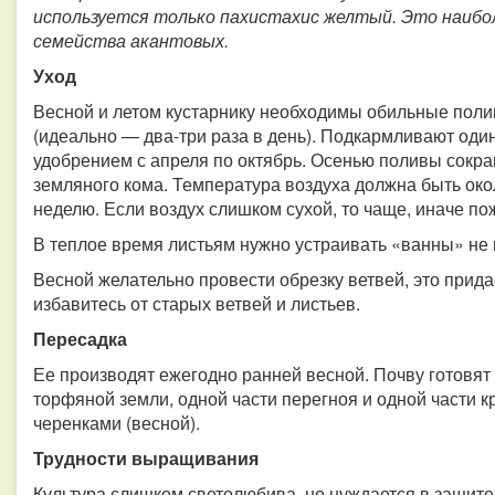
используется только пахистахис желтый. Это наиб
семейства акантовых.
Уход
Весной и летом кустарнику необходимы обильные поли
(идеально — два-три раза в день). Подкармливают оди
удобрением с апреля по октябрь. Осенью поливы сокр
земляного кома. Температура воздуха должна быть око
неделю. Если воздух слишком сухой, то чаще, иначе по
В теплое время листьям нужно устраивать «ванны» не 
Весной желательно провести обрезку ветвей, это прид
избавитесь от старых ветвей и листьев.
Пересадка
Ее производят ежегодно ранней весной. Почву готовят 
торфяной земли, одной части перегноя и одной части к
черенками (весной).
Трудности выращивания
Культура слишком светолюбива, но нуждается в защит