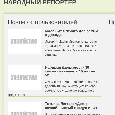
НАРОДНЫЙ РЕПОРТЕР
Новое от пользователей
П
Маленькая птичка для семьи
и дохода
История Марии Ивановны, которая
однажды устала – и позволила себе
жить легче Мария Ивановна всегда
считала...
Нариман Джемилев: «40
тысяч саженцев в 16 лет —
эт...
О чем сейчас мечтают подростки? О
дорогих вещах, о мотоциклах - обо
всем, о чем угодно, но только не о
том, как нач...
Татьяна Легкая: «Дом с
печкой, чистый воздух и нат...
В последнее время стало появляться