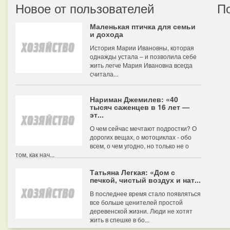
Новое от пользователей
П
Маленькая птичка для семьи
и дохода
История Марии Ивановны, которая
однажды устала – и позволила себе
жить легче Мария Ивановна всегда
считала...
Нариман Джемилев: «40
тысяч саженцев в 16 лет —
эт...
О чем сейчас мечтают подростки? О
дорогих вещах, о мотоциклах - обо
всем, о чем угодно, но только не о
том, как нач...
Татьяна Легкая: «Дом с
печкой, чистый воздух и нат...
В последнее время стало появляться
все больше ценителей простой
деревенской жизни. Люди не хотят
жить в спешке в бо...