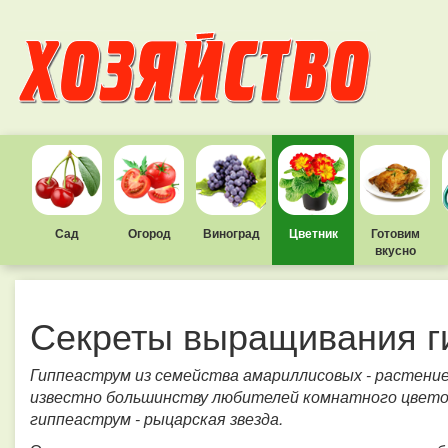
Сад
Огород
Виноград
Цветник
Готовим
вкусно
Секреты выращивания г
Гиппеаструм из семейства амариллисовых - растени
известно большинству любителей комнатного цветов
гиппеаструм - рыцарская звезда.