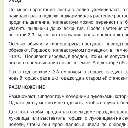
УХОД
По мере нарастания листьев полив увеличивают, а 
начинают раз в неделю подкармливать растение раст
продлить цветение, гиппеаструм можно перенести в б
удалить пыльники до их вскрытия. После цветения стр
высотой 2-3 см, но до окончания роста продолжают п
Осенью обычно у гиппеаструма наступает период п
обрезают. Горшок с гиппеаструмом помещают в темн
+12°С. Поливают изредка, в поддон, чтобы не допусти
полного промачивания почвы в земле. А в декабре обы
Раз в год верхние 2-3 см почвы в горшке следует з
новый горшок раз в 2-3 года,когда в старом ей становит
РАЗМНОЖЕНИЕ
Размножают гиппеаструм дочерними луковками, кото
Однако детку можно и не отделять, чтобы получить бо
Для того чтобы продлить в своем доме праздник цве
луковицы или выставлять горшки с луковицами на све
недели, чтобы они просыпались и цвели по очереди.