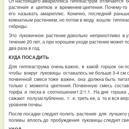
От настоящего амариллиса гиппеаструм отличается 
растения и цветков и временем цветения. Почему-то
его называть амариллис. Конечно, последний рань
комнатным растением, но потом в моду вошли гиппеа
гибриды.
Это луковичное растение довольно неприхотливо в ух
течение 20 лет, а при хорошем уходе растение может
два раза в год.
КУДА ПОСАДИТЬ
Для гиппеаструма очень важно, в какой горшок он п
чтобы вокруг луковицы оставалось не больше 3-4 см с
почвенной смеси тоже важен, она должна быть питат
только с момента цветения. Почвенную смесь соста
торфа и песка в соотношении1:2:1:1. На дне горшка
сажают полузаглубленно, т. е. треть ее, а то и вся в
уровнем почвы.
После посадки следует полить растение для лучшег
поливы вплоть до пробуждения луковицы следует свес