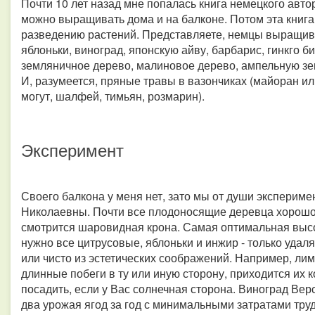
Почти 10 лет назад мне попалась книга немецкого авт
можно выращивать дома и на балконе. Потом эта книга 
разведению растений. Представляете, немцы выращив
яблоньки, виноград, японскую айву, барбарис, гинкго б
земляничное дерево, малиновое дерево, ампельную зе
И, разумеется, пряные травы в вазончиках (майоран ил
могут, шалфей, тимьян, розмарин).
Эксперимент
Своего балкона у меня нет, зато мы от души экспери
Николаевны. Почти все плодоносящие деревца хорошо 
смотрится шаровидная крона. Самая оптимальная высо
нужно все цитрусовые, яблоньки и инжир - только уда
или чисто из эстетических соображений. Например, ли
длинные побеги в ту или иную сторону, приходится их 
посадить, если у Вас солнечная сторона. Виноград Вер
два урожая ягод за год с минимальными затратами труд