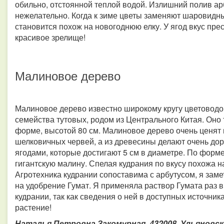
обильно, отстоянной теплой водой. Излишний полив арб
нежелательно. Когда к зиме цветы заменяют шаровидны
становится похож на новогоднюю елку. У ягод вкус пре
красивое зрелище!
Малиновое дерево
Малиновое дерево известно широкому кругу цветоводо
семейства тутовых, родом из Центрального Китая. Оно
форме, высотой 80 см. Малиновое дерево очень ценят в
шелковичных червей, а из древесины делают очень дор
ягодами, которые достигают 5 см в диаметре. По форме
гигантскую малину. Спелая кудрания по вкусу похожа н
Агротехника кудрании сопоставима с арбутусом, я зам
на удобрение Гумат. Я применяла раствор Гумата раз в
кудрании, так как сведения о ней в доступных источник
растение!
Наталья Петровна Закомурная, 432008, Ульяновск, а/