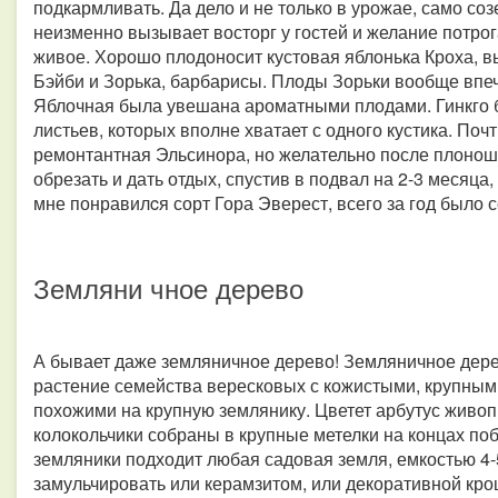
подкармливать. Да дело и не только в урожае, само с
неизменно вызывает восторг у гостей и желание потрог
живое. Хорошо плодоносит кустовая яблонька Кроха, в
Бэйби и Зорька, барбарисы. Плоды Зорьки вообще впеча
Яблочная была увешана ароматными плодами. Гинкго
листьев, которых вполне хватает с одного кустика. По
ремонтантная Эльсинора, но желательно после плоноше
обрезать и дать отдых, спустив в подвал на 2-3 месяц
мне понравилcя сорт Гора Эверест, всего за год было 
Земляни чное дерево
А бывает даже земляничное дерево! Земляничное дерев
растение семейства вересковых с кожистыми, крупным
похожими на крупную землянику. Цветет арбутус живоп
колокольчики собраны в крупные метелки на концах по
земляники подходит любая садовая земля, емкостью 4-
замульчировать или керамзитом, или декоративной крош