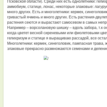
Псковской области). Среди них есть однолетники: гели
аммобиум, статице, лонас, некоторые злаковые: лагурус
много других. Есть и многолетники: кермек, синеголови
гривастый ячмень и много других. Есть растения-двуле
растения сеются и вырастают самосевом в самых непри
Например – ворсолановую шишку – вдоль забора, т.к о
когда цветет весной сиреневыми или фиолетовыми цвет
гелихризум и статице я выращиваю рассадой, все оста
Многолетники: кермек, синеголовик, пампасная трава,
злаковые прекрасно размножаются семенами и делени