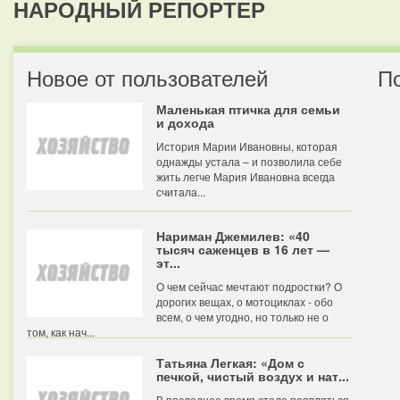
НАРОДНЫЙ РЕПОРТЕР
Новое от пользователей
П
Маленькая птичка для семьи
и дохода
История Марии Ивановны, которая
однажды устала – и позволила себе
жить легче Мария Ивановна всегда
считала...
Нариман Джемилев: «40
тысяч саженцев в 16 лет —
эт...
О чем сейчас мечтают подростки? О
дорогих вещах, о мотоциклах - обо
всем, о чем угодно, но только не о
том, как нач...
Татьяна Легкая: «Дом с
печкой, чистый воздух и нат...
В последнее время стало появляться