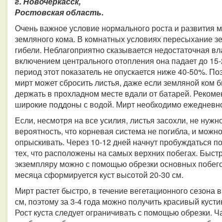
г. Новочеркасск,
Ростовская область.
Очень важное условие нормального роста и развития 
земляного кома. В комнатных условиях пересыхание зе
гибели. Неблагоприятно сказывается недостаточная вла
включением центрального отопления она падает до 15
период этот показатель не опускается ниже 40-50%. П
мирт может сбросить листья, даже если земляной ком
держать в прохладном месте вдали от батарей. Рекоме
широкие поддоны с водой. Мирт необходимо ежедневн
Если, несмотря на все усилия, листья засохли, не нуж
вероятность, что корневая система не погибла, и можн
опрыскивать. Через 10-12 дней начнут пробуждаться п
тех, что расположены на самых верхних побегах. Быст
экземпляру можно с помощью обрезки основных побегов 
месяца сформируется куст высотой 20-30 см.
Мирт растет быстро, в течение вегетационного сезона
см, поэтому за 3-4 года можно получить красивый кусти
Рост куста следует ограничивать с помощью обрезки. Ч