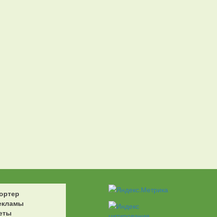
ортер
екламы
еты