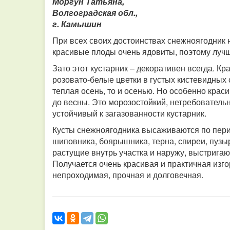
Моргун Татьяна,
Волгоградская обл.,
г. Камышин
При всех своих достоинствах снежноягодник 
красивые плоды очень ядовиты, поэтому лучше
Зато этот кустарник – декоративен всегда. Кр
розовато-белые цветки в густых кистевидных 
теплая осень, то и осенью. Но особенно крас
до весны. Это морозостойкий, нетребователь
устойчивый к загазованности кустарник.
Кусты снежноягодника высаживаются по перим
шиповника, боярышника, терна, спиреи, пузыр
растущие внутрь участка и наружу, выстригают
Получается очень красивая и практичная изго
непроходимая, прочная и долговечная.