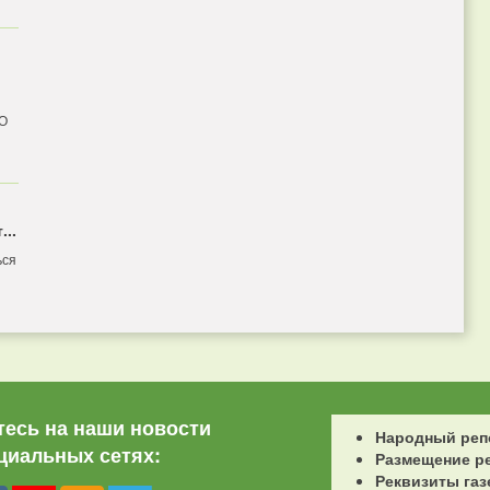
 О
...
ься
есь на наши новости
Народный реп
циальных сетях:
Размещение р
Реквизиты газ