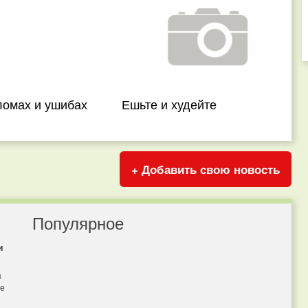
ломах и ушибах
Ешьте и худейте
+ Добавить свою новость
Популярное
и
я
бе