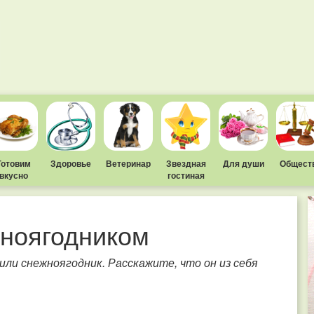
Готовим
Здоровье
Ветеринар
Звездная
Для души
Общест
вкусно
гостиная
жноягодником
или снежноягодник. Расскажите, что он из себя