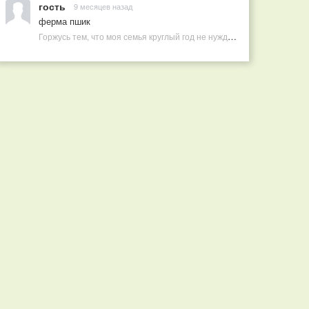
гость
9 месяцев назад
ферма пшик
Горжусь тем, что моя семья круглый год не нуждается в покупных витаминах