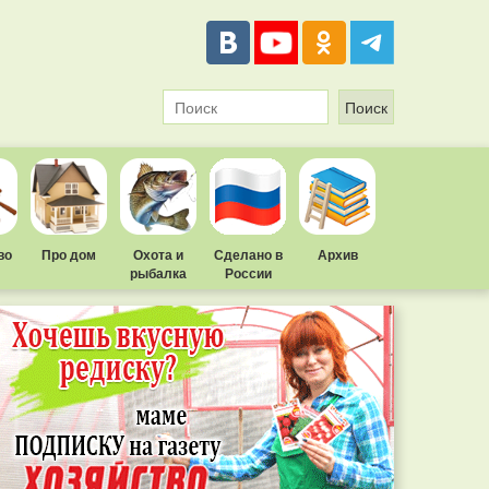
во
Про дом
Охота и
Сделано в
Архив
рыбалка
России