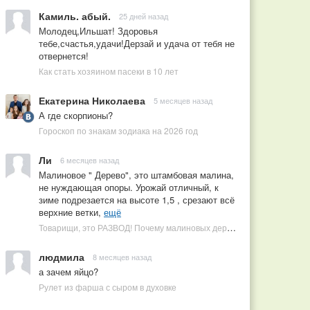
Камиль. абый.
25 дней назад
Молодец,Ильшат! Здоровья
тебе,счастья,удачи!Дерзай и удача от тебя не
отвернется!
Как стать хозяином пасеки в 10 лет
Екатерина Николаева
5 месяцев назад
А где скорпионы?
Гороскоп по знакам зодиака на 2026 год
Ли
6 месяцев назад
Малиновое " Дерево", это штамбовая малина,
не нуждающая опоры. Урожай отличный, к
зиме подрезается на высоте 1,5 , срезают всё
верхние ветки,
ещё
Товарищи, это РАЗВОД! Почему малиновых деревьев не бывает, или Как ушлые продавцы наживаются на мечтах садоводов
людмила
8 месяцев назад
а зачем яйцо?
Рулет из фарша с сыром в духовке