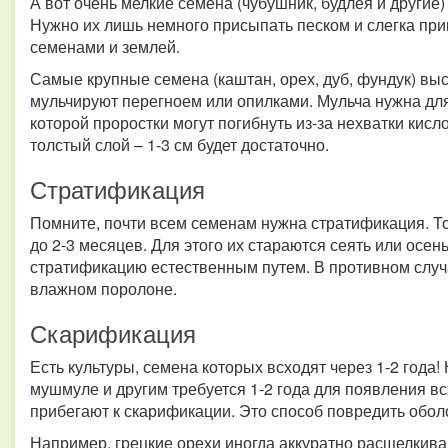
А вот очень мелкие семена (чубушник, будлея и другие
Нужно их лишь немного присыпать песком и слегка при
семенами и землей.
Самые крупные семена (каштан, орех, дуб, фундук) выс
мульчируют перегноем или опилками. Мульча нужна дл
которой проростки могут погибнуть из-за нехватки кисл
толстый слой – 1-3 см будет достаточно.
Стратификация
Помните, почти всем семенам нужна стратификация. Т
до 2-3 месяцев. Для этого их стараются сеять или осен
стратификацию естественным путем. В противном случа
влажном поролоне.
Скарификация
Есть культуры, семена которых всходят через 1-2 года!
мушмуле и другим требуется 1-2 года для появления вс
прибегают к скарификации. Это способ повредить обол
Например, грецкие орехи иногда аккуратно расщелкив