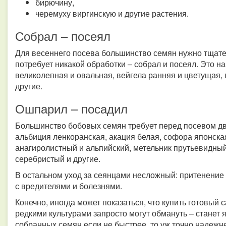
бирючину,
черемуху виргинскую и другие растения.
Собрал – посеял
Для весеннего посева большинство семян нужно тщател
потребует никакой обработки – собрал и посеял. Это н
великолепная и овальная, вейгела ранняя и цветущая, г
другие.
Ошпарил – посадил
Большинство бобовых семян требует перед посевом дв
альбиция ленкоранская, акация белая, софора японска
анагиролистный и альпийский, метельник прутьевидный
серебристый и другие.
В остальном уход за сеянцами несложный: притенение 
с вредителями и болезнями.
Конечно, иногда может показаться, что купить готовый с
редкими культурами запросто могут обмануть – станет 
собранных семян если не быстрее, то уж точно надежн