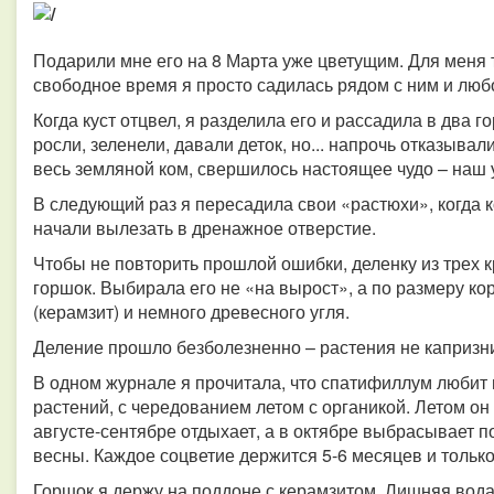
Подарили мне его на 8 Марта уже цветущим. Для меня 
свободное время я просто садилась рядом с ним и люб
Когда куст отцвел, я разделила его и рассадила в два 
росли, зеленели, давали деток, но... напрочь отказывал
весь земляной ком, свершилось настоящее чудо – наш 
В следующий раз я пересадила свои «растюхи», когда 
начали вылезать в дренажное отверстие.
Чтобы не повторить прошлой ошибки, деленку из трех к
горшок. Выбирала его не «на вырост», а по размеру к
(керамзит) и немного древесного угля.
Деление прошло безболезненно – растения не капризни
В одном журнале я прочитала, что спатифиллум любит
растений, с чередованием летом с органикой. Летом он 
августе-сентябре отдыхает, а в октябре выбрасывает по
весны. Каждое соцветие держится 5-6 месяцев и только
Горшок я держу на поддоне с керамзитом. Лишняя вода 