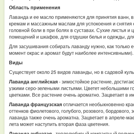
Область применения
Лаванда и ее масло применяются для принятия ванн, в
кремам и массажным маслам для успокоения и снятия 
головной боли в при болях в суставах. Сухие листья и
помещений и шкафов, для отдушки белья и одежды, для
Для засушивания собирать лаванду нужно, как только е
момент окрас и аромат будут наиболее интенсивными).
Виды
Существует около 25 видов лаванды, но в садовой ку
Лаванда английская
- зимостойкое растение, достига
узкими серо-зелеными листьями. Цветет небольшими 
цветками. Все растение очень ароматно. Зацветает в и
Лаванда французская
отличается необыкновенно кра
оттенков фиолетового, голубого, розового, бордового, 
лаванда также очень ароматна. Зацветает в апреле-мае
лета может наступить вторая фаза цветения.
Лаванда зубчатая
- теплолюбивый компактный полуку