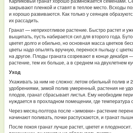
Карликовый гранат хорошо размножается семенами. Се
закрывают пленкой и ставят в теплое место. Всходы п
и хорошо развиваются. Как только у сеянцев образуют
их рассадить.
Гранат — неприхотливое растение. Быстро растет и уже
выщипать, пусть набирается сил для второго года. Бут
цветет долго и обильно, но основная масса цветков бе
цветы надо опылять вручную, перенося пыльцу с цветка
на другое. Плоды граната созревают в конце декабря 
растение, тем их больше, а в среднем на двухлетнем кус
Уход
Ухаживать за ним не сложно: летом обильный полив и
удобрениями, зимой полив умеренный, растения не удо
плодов, гранат сбрасывает листья. Ему необходим пер
нуждается в прохладном помещении, где температура от
Через месяц-полтора после «зимовки» растение перен
начинают поливать, почки распускаются, и гранат пыш
После покоя гранат лучше растет, цветет и плодоносит.