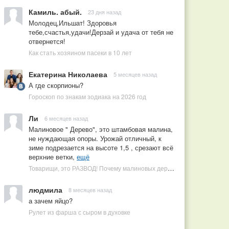
Камиль. абый.
23 дня назад
Молодец,Ильшат! Здоровья
тебе,счастья,удачи!Дерзай и удача от тебя не
отвернется!
Как стать хозяином пасеки в 10 лет
Екатерина Николаева
5 месяцев назад
А где скорпионы?
Гороскоп по знакам зодиака на 2026 год
Ли
6 месяцев назад
Малиновое " Дерево", это штамбовая малина,
не нуждающая опоры. Урожай отличный, к
зиме подрезается на высоте 1,5 , срезают всё
верхние ветки,
ещё
Товарищи, это РАЗВОД! Почему малиновых деревьев не бывает, или Как ушлые продавцы наживаются на мечтах садоводов
людмила
8 месяцев назад
а зачем яйцо?
Рулет из фарша с сыром в духовке