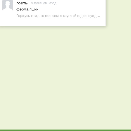
гость
9 месяцев назад
ферма пшик
Горжусь тем, что моя семья круглый год не нуждается в покупных витаминах