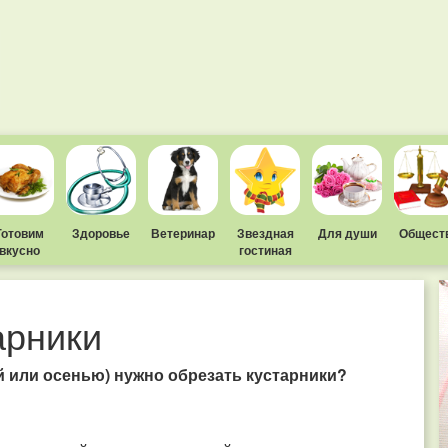
Готовим
Здоровье
Ветеринар
Звездная
Для души
Общест
вкусно
гостиная
арники
й или
осенью) нужно обрезать кустарники?