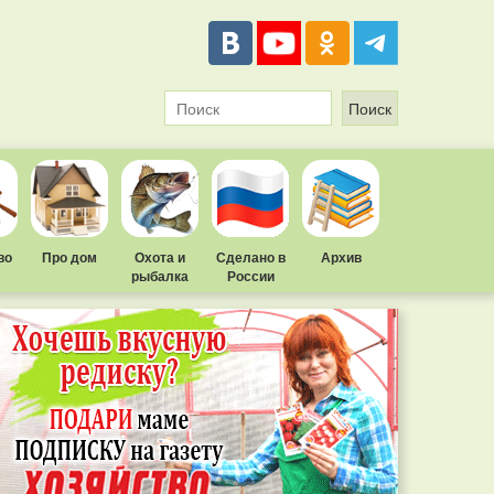
во
Про дом
Охота и
Сделано в
Архив
рыбалка
России