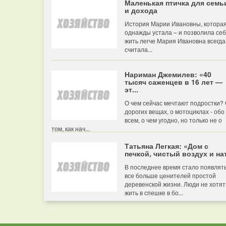
Маленькая птичка для семь
и дохода
История Марии Ивановны, котора
однажды устала – и позволила се
жить легче Мария Ивановна всегда
считала...
Нариман Джемилев: «40
тысяч саженцев в 16 лет —
эт...
О чем сейчас мечтают подростки?
дорогих вещах, о мотоциклах - обо
всем, о чем угодно, но только не о
том, как нач...
Татьяна Легкая: «Дом с
печкой, чистый воздух и нат
В последнее время стало появлят
все больше ценителей простой
деревенской жизни. Люди не хотят
жить в спешке в бо...