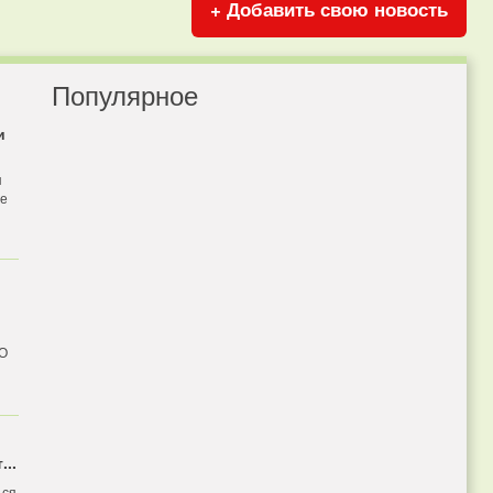
+ Добавить свою новость
Популярное
и
я
бе
 О
...
ься