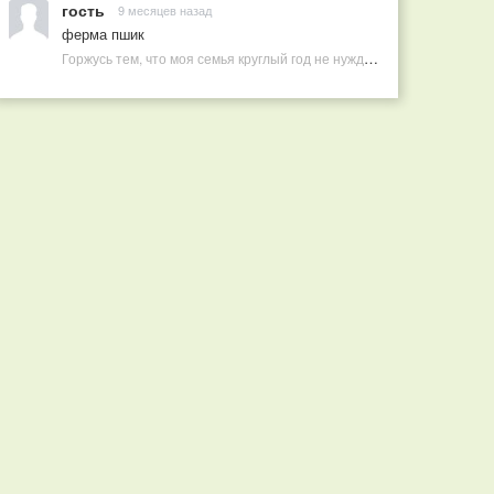
гость
9 месяцев назад
ферма пшик
Горжусь тем, что моя семья круглый год не нуждается в покупных витаминах