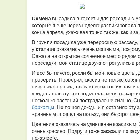
Семена
высадила в кассеты для рассады в м
которые я еще через неделю распикировала п
конца апреля, ухаживая точно так же, как и з
В грунт я посадила уже переросшую рассаду, 
у
статице
оказались очень мощными, поэтому 
Сажала на открытое солнечное место рядом 
пересадки, мои статице дружно тронулись в р
И все бы ничего, росли бы мои новые цветы,
проверить. Проверил, скосив не только сорян
низенькие пеньки, так как скосил он их почти 
увидеть красоту, что подкупила меня на карти
несколько растений пострадало не сильно. Сн
бархатцы
. Но пошел дождь, и я оставила эту 
«раненым» пошел на пользу, они быстро трону
Цветение оказалось на удивление красивым. 
очень красиво. Подруги тоже заказали по засу
пожалеете.