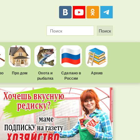
во
Про дом
Охота и
Сделано в
Архив
рыбалка
России