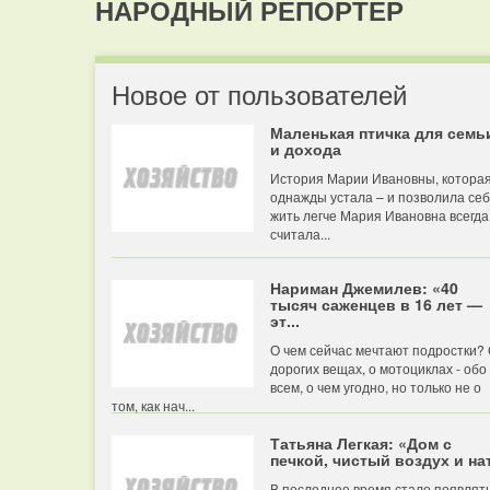
НАРОДНЫЙ РЕПОРТЕР
Новое от пользователей
Маленькая птичка для семь
и дохода
История Марии Ивановны, котора
однажды устала – и позволила се
жить легче Мария Ивановна всегда
считала...
Нариман Джемилев: «40
тысяч саженцев в 16 лет —
эт...
О чем сейчас мечтают подростки?
дорогих вещах, о мотоциклах - обо
всем, о чем угодно, но только не о
том, как нач...
Татьяна Легкая: «Дом с
печкой, чистый воздух и нат
В последнее время стало появлят