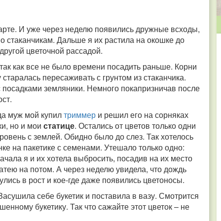
арте. И уже через неделю появились дружные всходы,
о стаканчикам. Дальше я их растила на окошке до
а другой цветочной рассадой.
так как все не было времени посадить раньше. Корни
старалась пересаживать с грунтом из стаканчика.
с посадками земляники. Немного покапризничав после
ост.
 да муж мой купил
триммер
и решил его на сорняках
ки, но и мои
статице
. Остались от цветов только одни
вровень с землей. Обидно было до слез. Так хотелось
нке на пакетике с семенами. Утешало только одно:
ачала я и их хотела выбросить, посадив на их место
затею на потом. А через неделю увидела, что дождь
лись в рост и кое-где даже появились цветоносы.
Засушила себе букетик и поставила в вазу. Смотрится
шенному букетику. Так что сажайте этот цветок – не