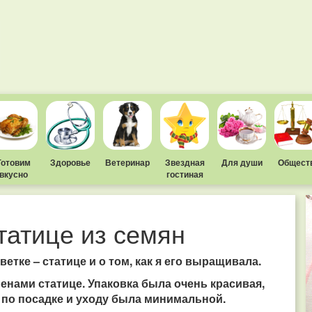
Готовим
Здоровье
Ветеринар
Звездная
Для души
Общест
вкусно
гостиная
татице из семян
етке – статице и о том, как я его выращивала.
еменами статице. Упаковка была очень красивая,
я по посадке и уходу была минимальной.