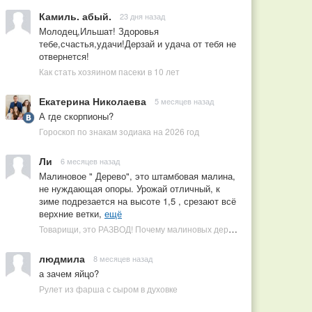
Камиль. абый.
23 дня назад
Молодец,Ильшат! Здоровья
тебе,счастья,удачи!Дерзай и удача от тебя не
отвернется!
Как стать хозяином пасеки в 10 лет
Екатерина Николаева
5 месяцев назад
А где скорпионы?
Гороскоп по знакам зодиака на 2026 год
Ли
6 месяцев назад
Малиновое " Дерево", это штамбовая малина,
не нуждающая опоры. Урожай отличный, к
зиме подрезается на высоте 1,5 , срезают всё
верхние ветки,
ещё
Товарищи, это РАЗВОД! Почему малиновых деревьев не бывает, или Как ушлые продавцы наживаются на мечтах садоводов
людмила
8 месяцев назад
а зачем яйцо?
Рулет из фарша с сыром в духовке