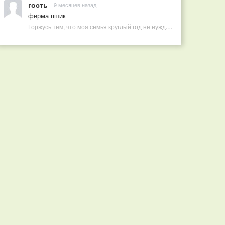
гость
9 месяцев назад
ферма пшик
Горжусь тем, что моя семья круглый год не нуждается в покупных витаминах