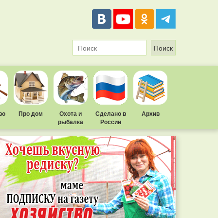
во
Про дом
Охота и
Сделано в
Архив
рыбалка
России