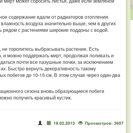
 мирт может сбросить листья, даже если земляной
ное содержание вдали от радиаторов отопления.
 влажность воздуха значительно выше, чем в других
ь рядом с растениями широкие поддоны с водой.
и, не торопитесь выбрасывать растение. Есть
а, и можно поддержать мирт, продолжая поливать и
ждаться почти все пазушные почки, за исключением
гах. Быстро вернуть декоративность такому
х побегов до 10-15 см. В этом случае через один-два
етационного сезона вновь образующиеся побеги
можно получить красивый кустик.
19.02.2013
Просмотров: 3607