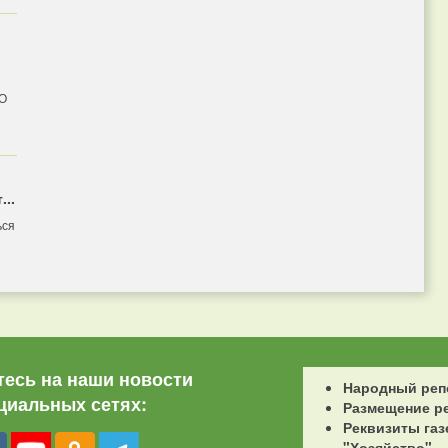
 О
...
ься
есь на наши новости
Народный реп
циальных сетях:
Размещение р
Реквизиты газ
"Хозяйство"