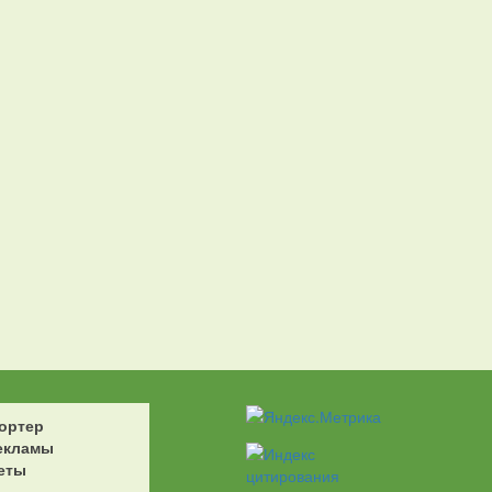
ортер
екламы
еты