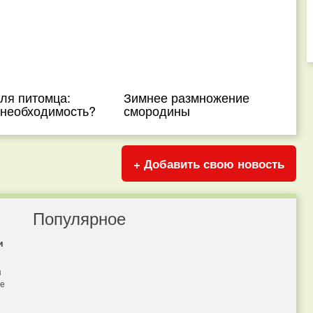
ля питомца:
Зимнее размножение
 необходимость?
смородины
+ Добавить свою новость
Популярное
и
я
бе