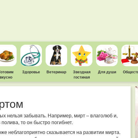
Готовим
Здоровье
Ветеринар
Звездная
Для души
Общест
вкусно
гостиная
иртом
рых нельзя забывать. Например, мирт – влаголюб и,
 полива, то он быстро погибнет.
оже неблагоприятно сказывается на развитии мирта.