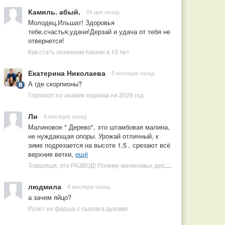
Камиль. абый.
24 дня назад
Молодец,Ильшат! Здоровья
тебе,счастья,удачи!Дерзай и удача от тебя не
отвернется!
Как стать хозяином пасеки в 10 лет
Екатерина Николаева
5 месяцев назад
А где скорпионы?
Гороскоп по знакам зодиака на 2026 год
Ли
6 месяцев назад
Малиновое " Дерево", это штамбовая малина,
не нуждающая опоры. Урожай отличный, к
зиме подрезается на высоте 1,5 , срезают всё
верхние ветки,
ещё
Товарищи, это РАЗВОД! Почему малиновых деревьев не бывает, или Как ушлые продавцы наживаются на мечтах садоводов
людмила
8 месяцев назад
а зачем яйцо?
Рулет из фарша с сыром в духовке