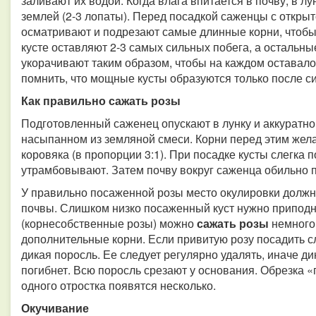
заливают их водой. Когда влага впитается в почву, в л
землей (2-3 лопаты). Перед посадкой саженцы с откры
осматривают и подрезают самые длинные корни, чтобы 
кусте оставляют 2-3 самых сильных побега, а остальн
укорачивают таким образом, чтобы на каждом оставал
помнить, что мощные кусты образуются только после с
Как правильно сажать розы
Подготовленный саженец опускают в лунку и аккуратно
насыпанном из земляной смеси. Корни перед этим жела
коровяка (в пропорции 3:1). При посадке кусты слегка 
утрамбовывают. Затем почву вокруг саженца обильно 
У правильно посаженной розы место окулировки должно
почвы. Слишком низко посаженный куст нужно приподн
(корнесобственные розы) можно
сажать розы
немного 
дополнительные корни. Если привитую розу посадить с
дикая поросль. Ее следует регулярно удалять, иначе дик
погибнет. Всю поросль срезают у основания. Обрезка «
одного отростка появятся несколько.
Окучивание