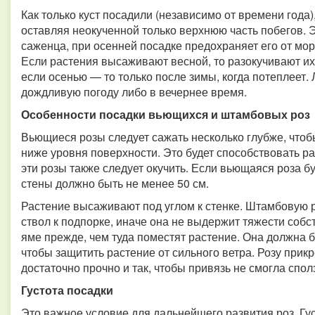
Как только куст посадили (независимо от времени года)
оставляя неокученной только верхнюю часть побегов. 
саженца, при осенней посадке предохраняет его от мор
Если растения высаживают весной, то разокучивают их
если осенью — то только после зимы, когда потеплеет.
дождливую погоду либо в вечернее время.
Особенности посадки вьющихся и штамбовых роз
Вьющиеся розы следует сажать несколько глубже, чтоб
ниже уровня поверхности. Это будет способствовать р
эти розы также следует окучить. Если вьющаяся роза бу
стены должно быть не менее 50 см.
Растение высаживают под углом к стенке. Штамбовую р
ствол к подпорке, иначе она не выдержит тяжести соб
яме прежде, чем туда поместят растение. Она должна б
чтобы защитить растение от сильного ветра. Розу прик
достаточно прочно и так, чтобы привязь не смогла сполз
Густота посадки
Это важное условие для дальнейшего развития роз. Гу