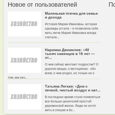
Новое от пользователей
П
Маленькая птичка для семьи
и дохода
История Марии Ивановны, которая
однажды устала – и позволила себе
жить легче Мария Ивановна всегда
считала...
Нариман Джемилев: «40
тысяч саженцев в 16 лет —
эт...
О чем сейчас мечтают подростки? О
дорогих вещах, о мотоциклах - обо
всем, о чем угодно, но только не о
том, как нач...
Татьяна Легкая: «Дом с
печкой, чистый воздух и нат...
В последнее время стало появляться
все больше ценителей простой
деревенской жизни. Люди не хотят
жить в спешке в бо...