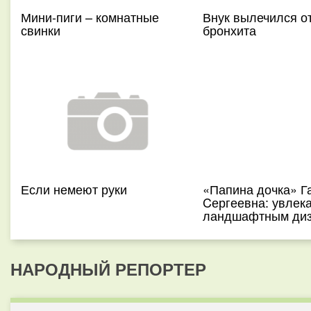
Мини-пиги – комнатные
Внук вылечился о
свинки
бронхита
Если немеют руки
«Папина дочка» Г
Cергеевна: увлек
ландшафтным ди
НАРОДНЫЙ РЕПОРТЕР